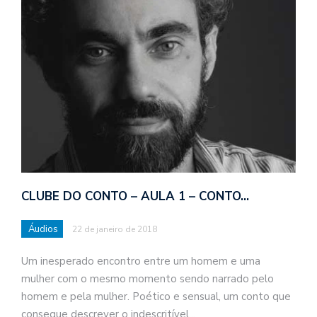
o
n
a
d
a
o
d
c
a
CLUBE DO CONTO – AULA 1 – CONTO…
s
t
Áudios
22 de janeiro de 2018
N
Um inesperado encontro entre um homem e uma
é
mulher com o mesmo momento sendo narrado pelo
o
homem e pela mulher. Poético e sensual, um conto que
po
consegue descrever o indescritível...
q