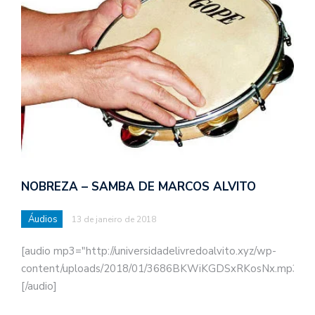
NOBREZA – SAMBA DE MARCOS ALVITO
Áudios
13 de janeiro de 2018
[audio mp3="http://universidadelivredoalvito.xyz/wp-
content/uploads/2018/01/3686BKWiKGDSxRKosNx.mp3"]
[/audio]