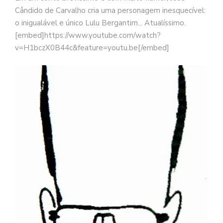
Cândido de Carvalho cria uma personagem inesquecível:
o inigualável e único Lulu Bergantim... Atualíssimo.
[embed]https://www.youtube.com/watch?
v=H1bczX0B44c&feature=youtu.be[/embed]