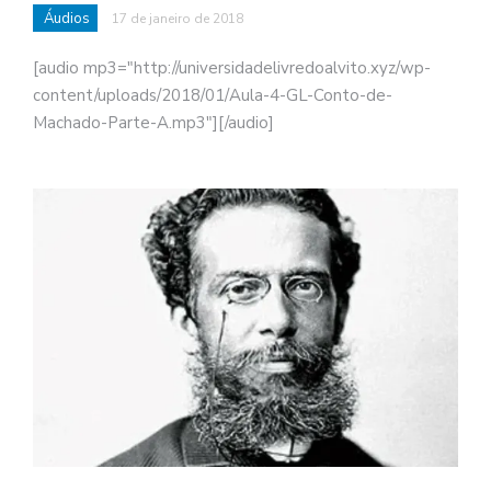
Áudios
17 de janeiro de 2018
[audio mp3="http://universidadelivredoalvito.xyz/wp-
content/uploads/2018/01/Aula-4-GL-Conto-de-
Machado-Parte-A.mp3"][/audio]