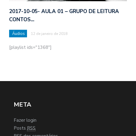
2017-10-05- AULA 01 – GRUPO DE LEITURA
CONTOS…
Áudios
12 de janeiro de 2018
[playlist ids="1368"]
META
Fazer login
Posts
RSS
RSS
dos comentários