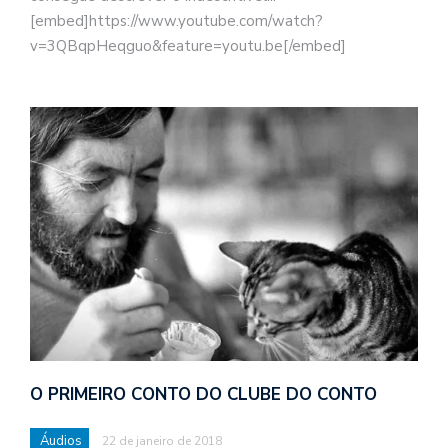
[embed]https://www.youtube.com/watch?
en
vo
v=3QBqpHeqguo&feature=youtu.be[/embed]
a
le
G
se
ve
O PRIMEIRO CONTO DO CLUBE DO CONTO
Áudios
22 de janeiro de 2018