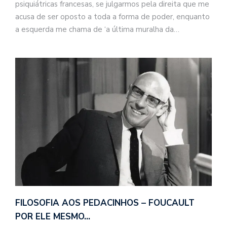
psiquiátricas francesas, se julgarmos pela direita que me
acusa de ser oposto a toda a forma de poder, enquanto
a esquerda me chama de ‘a última muralha da…
o
n
a
d
a
o
d
c
FILOSOFIA AOS PEDACINHOS – FOUCAULT
a
POR ELE MESMO…
s