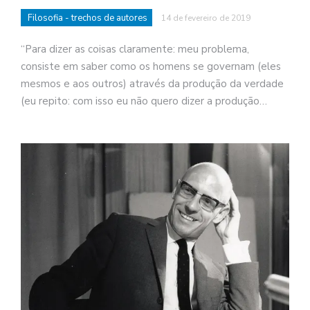
t
Filosofia - trechos de autores
14 de fevereiro de 2019
N
é
“Para dizer as coisas claramente: meu problema,
o
consiste em saber como os homens se governam (eles
po
mesmos e aos outros) através da produção da verdade
q
(eu repito: com isso eu não quero dizer a produção…
en
vo
a
le
G
se
ve