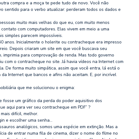
outra compra e a moça te pede tudo de novo. Você não
vo sentido para o verbo atualizar: perderam todos os dados e
 pessoas muito mais velhas do que eu, com muito menos
r contato com computadores. Elas vivem em meio a uma
ais simples parecem impossíveis.
40 anos. Inicialmente o holerite ou contracheque era impresso
reio. Depois criaram um site em que você buscava seu
so, imprimia para comprovação de renda. Mas todo governo
iu com o contracheque no site. Já havia vídeos na Internet com
a. De forma muito simpática, assim que você entra, lá está o
a Internet que bancos e afins não aceitam. E, por incrível
obiliária que me solucionou o enigma:
 fosse um gráfico da perda do poder aquisitivo dos
que aqui para ver seu contracheque em PDF” ?
ais difícil, melhor.
ogin e escolher uma senha…
nossauros analógicos, somos uma espécie em extinção. Mas a
ícia de entrar numa fila de cinema, dizer o nome do filme no