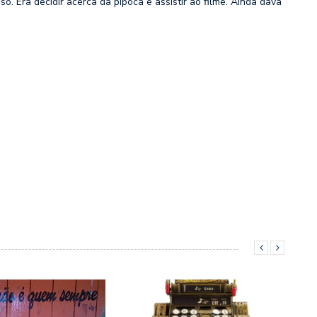
so. Era decidir acerca da pipoca e assistir ao filme. Ainda dava