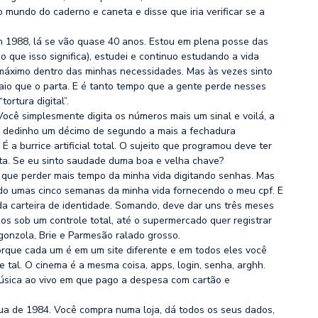
mundo do caderno e caneta e disse que iria verificar se a
 1988, lá se vão quase 40 anos. Estou em plena posse das
que isso significa), estudei e continuo estudando a vida
 máximo dentro das minhas necessidades. Mas às vezes sinto
raio que o parta. E é tanto tempo que a gente perde nesses
tortura digital”.
Você simplesmente digita os números mais um sinal e voilá, a
eu dedinho um décimo de segundo a mais a fechadura
a burrice artificial total. O sujeito que programou deve ter
ta. Se eu sinto saudade duma boa e velha chave?
r que perder mais tempo da minha vida digitando senhas. Mas
ado umas cinco semanas da minha vida fornecendo o meu cpf. E
a carteira de identidade. Somando, deve dar uns três meses
os sob um controle total, até o supermercado quer registrar
gonzola, Brie e Parmesão ralado grosso.
orque cada um é em um site diferente e em todos eles você
 tal. O cinema é a mesma coisa, apps, login, senha, arghh.
música ao vivo em que pago a despesa com cartão e
ngua de 1984. Você compra numa loja, dá todos os seus dados,