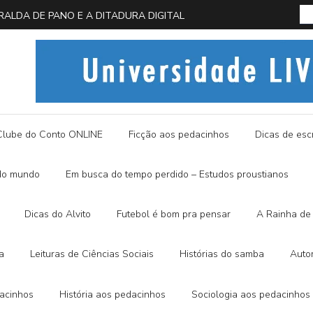
 EM BUSCA DA BORBOLETA AZUL
História
Clube do Conto ONLINE
Ficção aos pedacinhos
Dicas de escr
do mundo
Em busca do tempo perdido – Estudos proustianos
Dicas do Alvito
Futebol é bom pra pensar
A Rainha de 
a
Leituras de Ciências Sociais
Histórias do samba
Auto
dacinhos
História aos pedacinhos
Sociologia aos pedacinhos