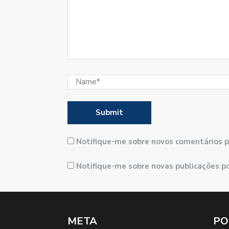
Notifique-me sobre novos comentários p
Notifique-me sobre novas publicações po
META
PO