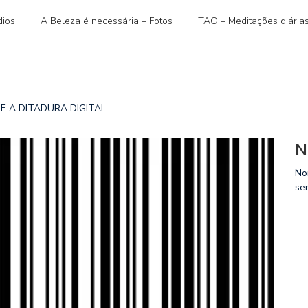
ios
A Beleza é necessária – Fotos
TAO – Meditações diária
O E A DITADURA DIGITAL
N
No
se