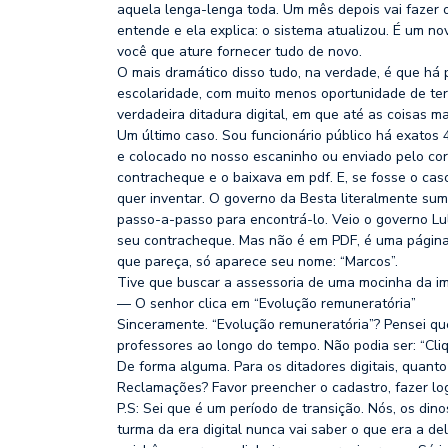
aquela lenga-lenga toda. Um mês depois vai fazer 
entende e ela explica: o sistema atualizou. É um no
você que ature fornecer tudo de novo.
O mais dramático disso tudo, na verdade, é que há
escolaridade, com muito menos oportunidade de te
verdadeira ditadura digital, em que até as coisas m
Um último caso. Sou funcionário público há exatos 
e colocado no nosso escaninho ou enviado pelo cor
contracheque e o baixava em pdf. E, se fosse o ca
quer inventar. O governo da Besta literalmente sum
passo-a-passo para encontrá-lo. Veio o governo Lul
seu contracheque. Mas não é em PDF, é uma página d
que pareça, só aparece seu nome: “Marcos”.
Tive que buscar a assessoria de uma mocinha da im
— O senhor clica em “Evolução remuneratória”
Sinceramente. “Evolução remuneratória”? Pensei que
professores ao longo do tempo. Não podia ser: “Cli
De forma alguma. Para os ditadores digitais, quanto m
Reclamações? Favor preencher o cadastro, fazer l
P.S: Sei que é um período de transição. Nós, os di
turma da era digital nunca vai saber o que era a del