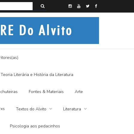
s do Alvito – SEMI-MÍSTICO, SIM SENHOR
itores(as)
Teoria Literária e História da Literatura
chuteiras
Fontes & Materiais
Arte
rxs
Textos do Alvito
Literatura
Psicologia aos pedacinhos