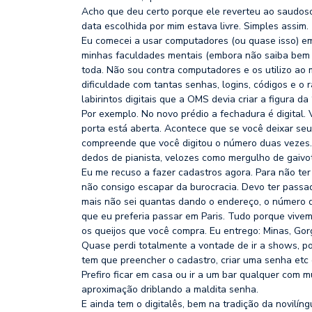
Acho que deu certo porque ele reverteu ao saudoso 
data escolhida por mim estava livre. Simples assim.
Eu comecei a usar computadores (ou quase isso) em
minhas faculdades mentais (embora não saiba bem o 
toda. Não sou contra computadores e os utilizo ao
dificuldade com tantas senhas, logins, códigos e o 
labirintos digitais que a OMS devia criar a figura da “
Por exemplo. No novo prédio a fechadura é digital. 
porta está aberta. Acontece que se você deixar s
compreende que você digitou o número duas vezes. É 
dedos de pianista, velozes como mergulho de gaivo
Eu me recuso a fazer cadastros agora. Para não te
não consigo escapar da burocracia. Devo ter pass
mais não sei quantas dando o endereço, o número d
que eu preferia passar em Paris. Tudo porque vivem
os queijos que você compra. Eu entrego: Minas, Gor
Quase perdi totalmente a vontade de ir a shows, p
tem que preencher o cadastro, criar uma senha etc e
Prefiro ficar em casa ou ir a um bar qualquer com 
aproximação driblando a maldita senha.
E ainda tem o digitalês, bem na tradição da novilí