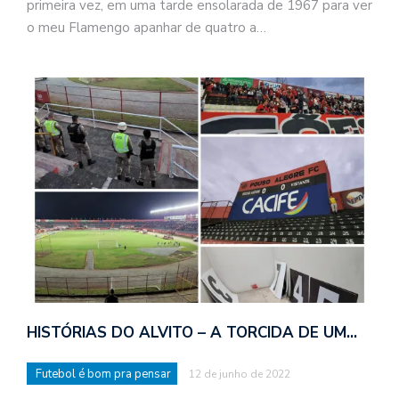
primeira vez, em uma tarde ensolarada de 1967 para ver
o meu Flamengo apanhar de quatro a…
o
n
a
d
a
o
d
c
HISTÓRIAS DO ALVITO – A TORCIDA DE UM…
a
s
Futebol é bom pra pensar
12 de junho de 2022
t