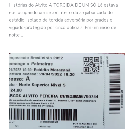
Histórias do Alvito A TORCIDA DE UM SÓ Lá estava
N
é
ele, ocupando um setor inteiro da arquibancada do
o
estádio, isolado da torcida adversária por grades e
po
vigiado-protegido por cinco policiais. Em um início de
q
noite…
en
vo
a
le
G
se
ve