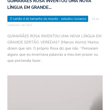
GUIMARÃES ROSA INVENTOU UMA NOVA
LÍNGUA EM GRANDE…
O sertão é do tamanho do mundo - estudos rosianos
24 de
setembro de 2021
GUIMARÃES ROSA INVENTOU UMA NOVA LÍNGUA EM
GRANDE SERTÃO: VEREDAS? (Marcos Alvito) Muitos
dizem que sim. O próprio Rosa diz que não: “Pensaram
alguns que eu inventava palavras a meu bel-prazer ou
que pretendia fazer…