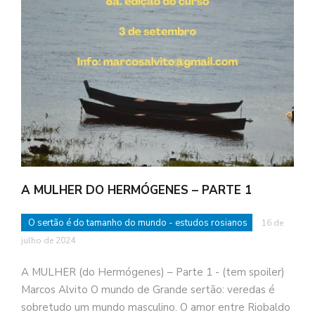
A MULHER DO HERMÓGENES – PARTE 1
O sertão é do tamanho do mundo - estudos rosianos
16 de
julho de 2024
A MULHER (do Hermógenes) – Parte 1 - (tem spoiler)
Marcos Alvito O mundo de Grande sertão: veredas é
sobretudo um mundo masculino. O amor entre Riobaldo