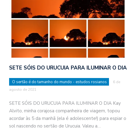
SETE SÓIS DO URUCUIA PARA ILUMINAR O DIA
O sertão é do tamanho do mundo - estudos rosianos
6 de
agosto de 2021
SETE SÓIS DO URUCUIA PARA ILUMINAR O DIA Kay
Alvito, minha corajosa companheira de viagem, topou
acordar às 5 da manhã (ela é adolescente!) para espiar o
sol nascendo no sertão de Urucuia. Valeu a…