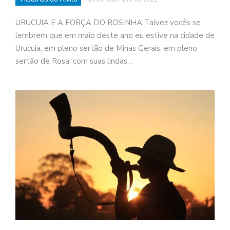
URUCUIA E A FORÇA DO ROSINHA Talvez vocês se
lembrem que em maio deste ano eu estive na cidade de
Urucuia, em pleno sertão de Minas Gerais, em pleno
sertão de Rosa, com suas lindas…
o
n
a
d
a
o
d
c