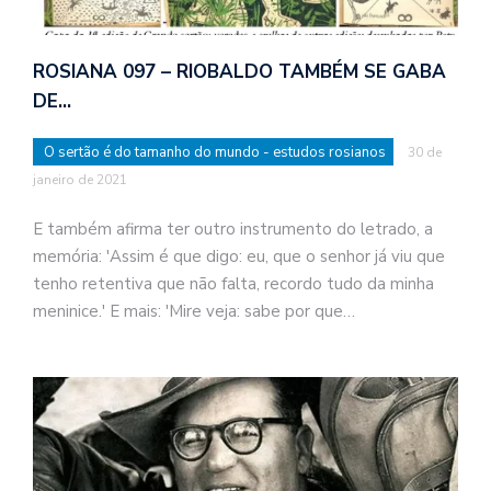
ROSIANA 097 – RIOBALDO TAMBÉM SE GABA
DE…
O sertão é do tamanho do mundo - estudos rosianos
30 de
janeiro de 2021
E também afirma ter outro instrumento do letrado, a
memória: 'Assim é que digo: eu, que o senhor já viu que
tenho retentiva que não falta, recordo tudo da minha
meninice.' E mais: 'Mire veja: sabe por que…