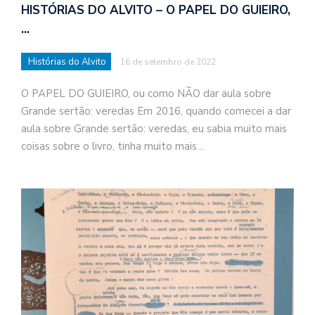
HISTÓRIAS DO ALVITO – O PAPEL DO GUIEIRO,
a
…
s
t
Histórias do Alvito
16 de setembro de 2022
N
é
O PAPEL DO GUIEIRO, ou como NÃO dar aula sobre
o
Grande sertão: veredas Em 2016, quando comecei a dar
po
aula sobre Grande sertão: veredas, eu sabia muito mais
q
coisas sobre o livro, tinha muito mais…
en
vo
a
le
G
se
ve