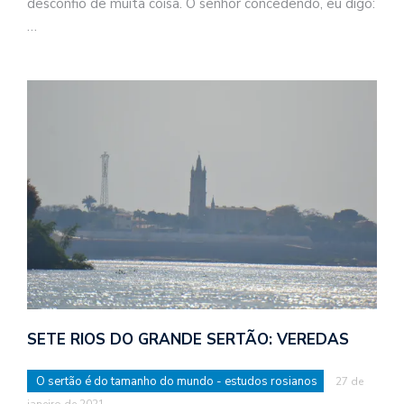
desconfio de muita coisa. O senhor concedendo, eu digo:
…
SETE RIOS DO GRANDE SERTÃO: VEREDAS
O sertão é do tamanho do mundo - estudos rosianos
27 de