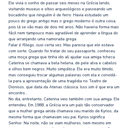
se
Ele vivia o sonho de passar seis meses na Grécia lendo,
ve
visitando museus e sítios arqueológicos e passeando um
bocadinho que ninguém é de ferro. Havia estudado um
pouco do grego antigo mas o grego moderno é outra coisa,
pois lá se vão mais de dois mil anos. Não haveria forma mais
fácil nem tampouco mais agradável de aprender a língua do
que arranjando uma namorada grega.
Falar é fôlego, ouvi certa vez. Mas parecia que ele estava
com sorte. Quando foi tratar do seu passaporte, conheceu
uma moça grega que tinha ido ali ajudar sua amiga tcheca.
Caterina se chamava a bela helena, de pele alva e cabelos
e olhos bem negros. Muito simpática. Ele era muito tímido,
mas conseguiu trocar algumas palavras com ela e convidá-
la para a apresentação de uma tragédia no Teatro de
Dionisos, que data da Atenas clássica. Isso sim é que era um
encontro…
No dia, entretanto, Caterina veio também com sua amiga. Ele
entendeu. Em 1988, a Grécia era um país tão conservador
que a mulher grega ainda chamava seu marido de Kyrios, da
mesma forma que chamavam seu pai. Kyrios significa
Senhor. Na noite, não se viam mulheres, nem mesmo em