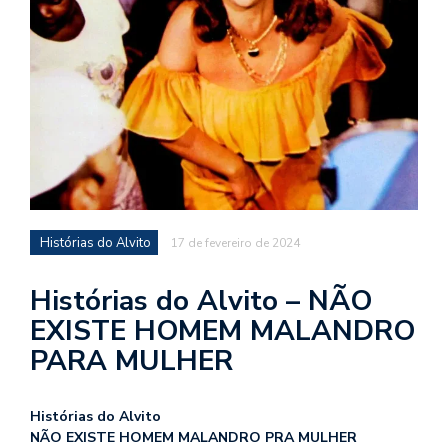
d
a
o
d
c
a
s
t
Histórias do Alvito
N
17 de fevereiro de 2024
é
o
Histórias do Alvito – NÃO
po
EXISTE HOMEM MALANDRO
q
en
PARA MULHER
vo
a
le
Histórias do Alvito
G
NÃO EXISTE HOMEM MALANDRO PRA MULHER