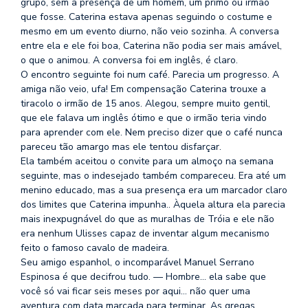
grupo, sem a presença de um homem, um primo ou irmão
que fosse. Caterina estava apenas seguindo o costume e
mesmo em um evento diurno, não veio sozinha. A conversa
entre ela e ele foi boa, Caterina não podia ser mais amável,
o que o animou. A conversa foi em inglês, é claro.
O encontro seguinte foi num café. Parecia um progresso. A
amiga não veio, ufa! Em compensação Caterina trouxe a
tiracolo o irmão de 15 anos. Alegou, sempre muito gentil,
que ele falava um inglês ótimo e que o irmão teria vindo
para aprender com ele. Nem preciso dizer que o café nunca
pareceu tão amargo mas ele tentou disfarçar.
Ela também aceitou o convite para um almoço na semana
seguinte, mas o indesejado também compareceu. Era até um
menino educado, mas a sua presença era um marcador claro
dos limites que Caterina impunha.. Àquela altura ela parecia
mais inexpugnável do que as muralhas de Tróia e ele não
era nenhum Ulisses capaz de inventar algum mecanismo
feito o famoso cavalo de madeira.
Seu amigo espanhol, o incomparável Manuel Serrano
Espinosa é que decifrou tudo. — Hombre… ela sabe que
você só vai ficar seis meses por aqui… não quer uma
aventura com data marcada para terminar. As gregas