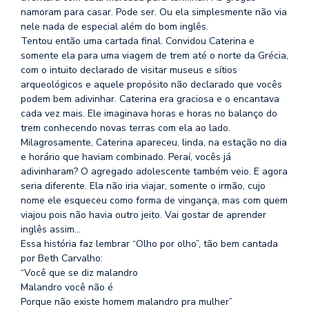
namoram para casar. Pode ser. Ou ela simplesmente não via
nele nada de especial além do bom inglês.
Tentou então uma cartada final. Convidou Caterina e
somente ela para uma viagem de trem até o norte da Grécia,
com o intuito declarado de visitar museus e sítios
arqueológicos e aquele propósito não declarado que vocês
podem bem adivinhar. Caterina era graciosa e o encantava
cada vez mais. Ele imaginava horas e horas no balanço do
trem conhecendo novas terras com ela ao lado.
Milagrosamente, Caterina apareceu, linda, na estação no dia
e horário que haviam combinado. Peraí, vocês já
adivinharam? O agregado adolescente também veio. E agora
seria diferente. Ela não iria viajar, somente o irmão, cujo
nome ele esqueceu como forma de vingança, mas com quem
viajou pois não havia outro jeito. Vai gostar de aprender
inglês assim…
Essa história faz lembrar “Olho por olho”, tão bem cantada
por Beth Carvalho:
“Você que se diz malandro
Malandro você não é
Porque não existe homem malandro pra mulher”