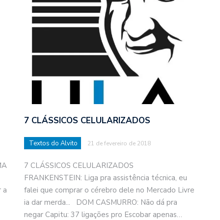
7 CLÁSSICOS CELULARIZADOS
Textos do Alvito
21 de fevereiro de 2018
MA
7 CLÁSSICOS CELULARIZADOS
FRANKENSTEIN: Liga pra assistência técnica, eu
 a
falei que comprar o cérebro dele no Mercado Livre
ia dar merda... DOM CASMURRO: Não dá pra
negar Capitu: 37 ligações pro Escobar apenas…