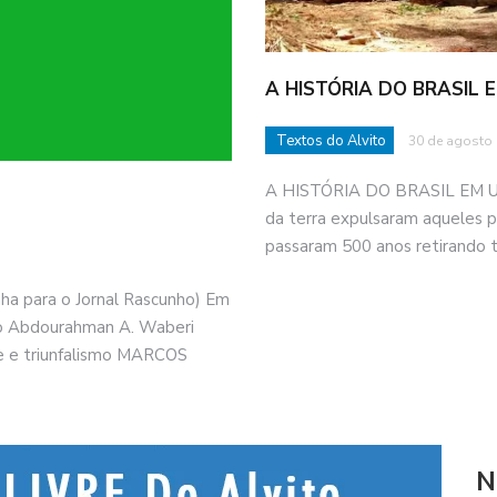
A HISTÓRIA DO BRASIL
Textos do Alvito
30 de agosto
A HISTÓRIA DO BRASIL EM U
da terra expulsaram aqueles 
passaram 500 anos retirando 
 para o Jornal Rascunho) Em
no Abdourahman A. Waberi
e e triunfalismo MARCOS
N