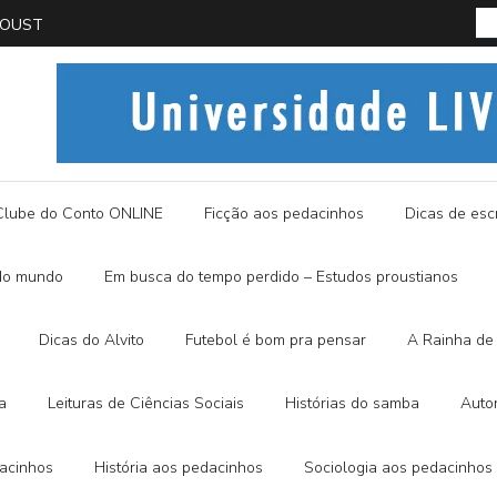
PROUST
História
Clube do Conto ONLINE
Ficção aos pedacinhos
Dicas de escr
do mundo
Em busca do tempo perdido – Estudos proustianos
Dicas do Alvito
Futebol é bom pra pensar
A Rainha de 
a
Leituras de Ciências Sociais
Histórias do samba
Auto
dacinhos
História aos pedacinhos
Sociologia aos pedacinhos