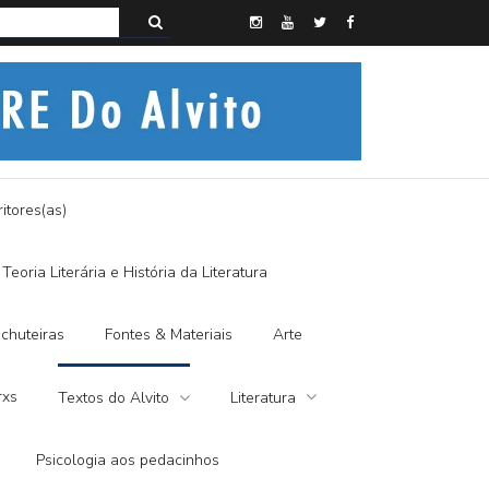
s do Alvito – A FRALDA DE PANO E A DITADURA DIGITAL
itores(as)
Teoria Literária e História da Literatura
chuteiras
Fontes & Materiais
Arte
rxs
Textos do Alvito
Literatura
Psicologia aos pedacinhos