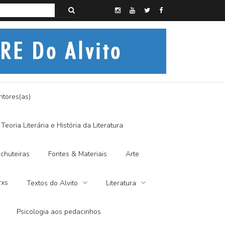
s do Alvito – A FRALDA DE PANO E A DITADURA DIGITAL
itores(as)
Teoria Literária e História da Literatura
chuteiras
Fontes & Materiais
Arte
rxs
Textos do Alvito
Literatura
Psicologia aos pedacinhos