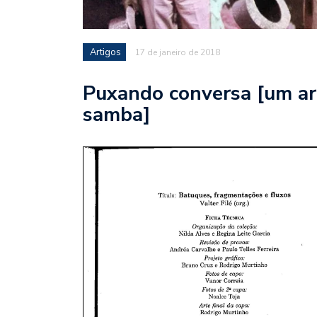
Artigos
17 de janeiro de 2018
Puxando conversa [um ar
samba]