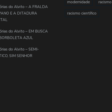
modernidade
racismo
órias do Alvito – A FRALDA
PANO E A DITADURA
racismo científico
ITAL
órias do Alvito – EM BUSCA
BORBOLETA AZUL
órias do Alvito – SEMI-
TICO, SIM SENHOR