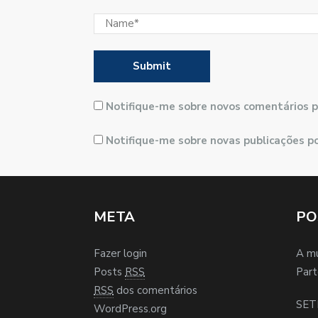
Notifique-me sobre novos comentários p
Notifique-me sobre novas publicações po
META
PO
Fazer login
A m
Posts
RSS
Part
RSS
dos comentários
SET
WordPress.org