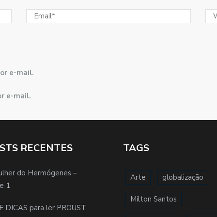
or e-mail.
r e-mail.
STS RECENTES
TAGS
ulher do Hermógenes –
Arte
globalização
e 1
Milton Santos
E DICAS para ler PROUST