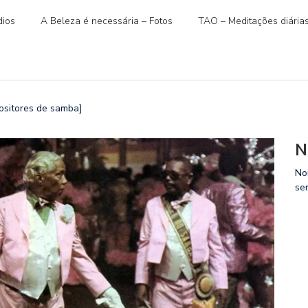
ios
A Beleza é necessária – Fotos
TAO – Meditações diária
ositores de samba]
N
No
se