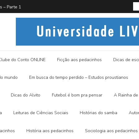
PROUST
História
Clube do Conto ONLINE
Ficção aos pedacinhos
Dicas de escr
do mundo
Em busca do tempo perdido – Estudos proustianos
Dicas do Alvito
Futebol é bom pra pensar
A Rainha de 
a
Leituras de Ciências Sociais
Histórias do samba
Auto
dacinhos
História aos pedacinhos
Sociologia aos pedacinhos