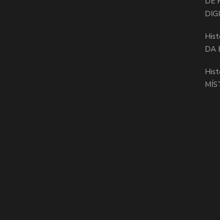
DE 
DIG
Hist
DA 
Hist
MÍS