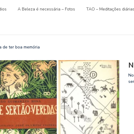
ios
A Beleza é necessária – Fotos
TAO – Meditações diária
 de ter boa memória
N
No
se