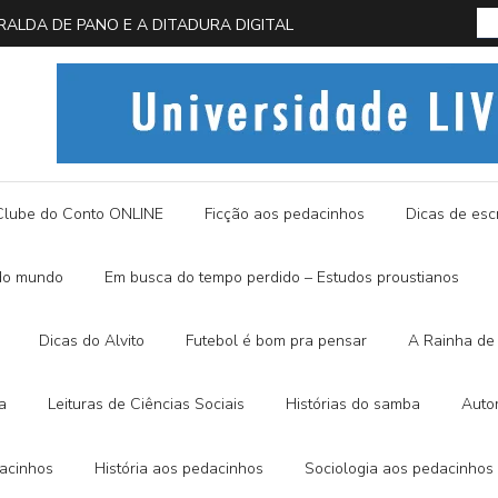
 EM BUSCA DA BORBOLETA AZUL
História
Clube do Conto ONLINE
Ficção aos pedacinhos
Dicas de escr
do mundo
Em busca do tempo perdido – Estudos proustianos
Dicas do Alvito
Futebol é bom pra pensar
A Rainha de 
a
Leituras de Ciências Sociais
Histórias do samba
Auto
dacinhos
História aos pedacinhos
Sociologia aos pedacinhos