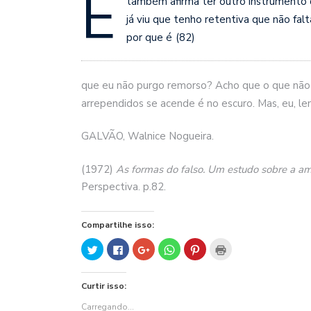
E
também afirma ter outro instrumento 
já viu que tenho retentiva que não falt
por que é
(82)
que eu não purgo remorso? Acho que o que não 
arrependidos se acende é no escuro. Mas, eu, l
GALVÃO, Walnice Nogueira.
(1972)
As formas do falso. Um estudo sobre a a
Perspectiva. p.82.
Compartilhe isso:
Clique
Clique
Compartilhe
Clique
Clique
Clique
para
para
no
para
para
para
compartilhar
compartilhar
Google+
compartilhar
compartilhar
imprimir(abre
no
no
(abre
no
no
em
Twitter(abre
Facebook(abre
em
WhatsApp(abre
Pinterest(abre
nova
Curtir isso:
em
em
nova
em
em
janela)
nova
nova
janela)
nova
nova
janela)
janela)
janela)
janela)
Carregando...