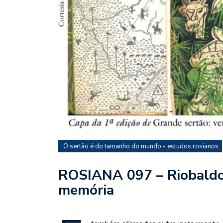
O sertão é do tamanho do mundo - estudos rosianos
ROSIANA 097 – Riobaldo
memória