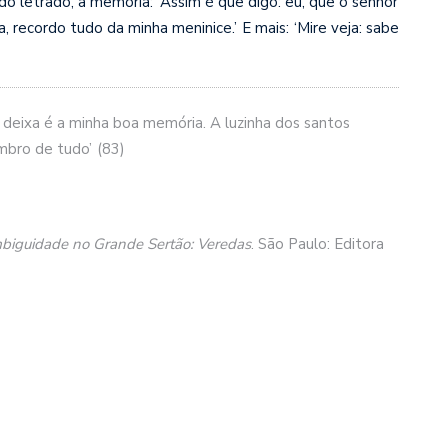
do letrado, a memória:
‘Assim é que digo: eu, que o senhor
a, recordo tudo da minha meninice.’
E mais:
‘Mire veja: sabe
deixa é a minha boa memória. A luzinha dos santos
embro de tudo’
(83)
mbiguidade no Grande Sertão: Veredas
. São Paulo: Editora