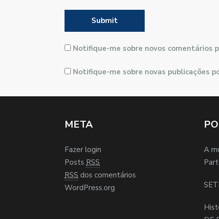
Notifique-me sobre novos comentários p
Notifique-me sobre novas publicações po
META
PO
Fazer login
A m
Posts
RSS
Part
RSS
dos comentários
SET
WordPress.org
Hist