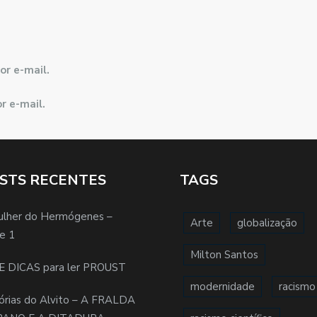
or e-mail.
r e-mail.
STS RECENTES
TAGS
ulher do Hermógenes –
Arte
globalização
e 1
Milton Santos
E DICAS para ler PROUST
modernidade
racismo
órias do Alvito – A FRALDA