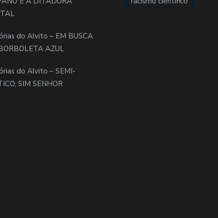
PANO E A DITADURA
racismo científico
ITAL
órias do Alvito – EM BUSCA
BORBOLETA AZUL
órias do Alvito – SEMI-
TICO, SIM SENHOR