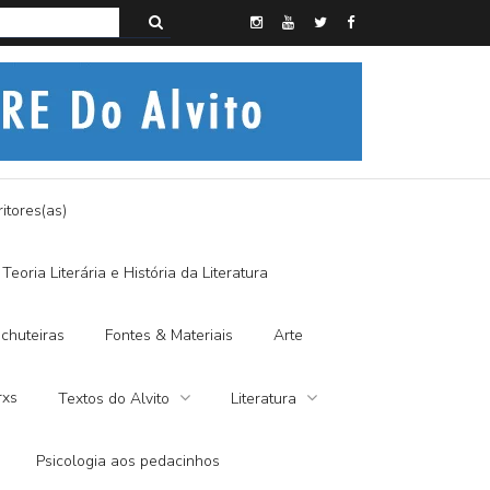
s do Alvito – SEMI-MÍSTICO, SIM SENHOR
itores(as)
Teoria Literária e História da Literatura
chuteiras
Fontes & Materiais
Arte
rxs
Textos do Alvito
Literatura
Psicologia aos pedacinhos