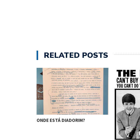
RELATED POSTS
ITO – O…
ONDE ESTÁ DIADORIM?