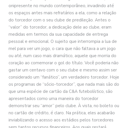
onipresente no mundo contemporâneo, invadindo até
os espaços antes mais refratários a ela, como a relação
do torcedor com o seu clube de predileção. Antes o
“valor” do torcedor, a dedicação dele ao clube, eram
medidas em termos da sua capacidade de entrega
pessoal e emocional. O sujeito que interrompia a lua de
mel para ver um jogo, o cara que não faltava a um jogo
ou até, num caso mais dramático, aquele que morria do
coração ao comemorar o gol do título. Você poderia não
gastar um centavo com o seu clube e mesmo assim ser
considerado um “fanático”, um verdadeiro torcedor. Hoje
os programas de “sócio-torcedor”, que nada mais são do
que uma espécie de cartão da C&A futebolístico, são
apresentados como uma maneira do torcedor
demonstrar seu “amor” pelo clube. À vista, no boleto ou
no cartão de crédito, é claro. Na prática, eles acabarão
inviabilizando o acesso aos estádios pelos torcedores
sem tantos recursos financeiros. Aos quais restará