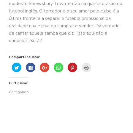
modesto Shrewsbury Town, então na quarta divisão do
futebol inglês. O torcedor e o seu amor pelo clube é a
última fronteira a separar o futebol profissional da
realidade nua e crua do comprar e vender. Dá vontade
de cantar aquele samba que diz: “isso aqui não é
quitanda”. Será?
Compartilhe isso:
Clique
Clique
Compartilhe
Clique
Clique
Clique
para
para
no
para
para
para
compartilhar
compartilhar
Google+
compartilhar
compartilhar
imprimir(abre
no
no
(abre
no
no
em
Twitter(abre
Facebook(abre
em
WhatsApp(abre
Pinterest(abre
nova
Curtir isso:
em
em
nova
em
em
janela)
nova
nova
janela)
nova
nova
janela)
janela)
janela)
janela)
Carregando...