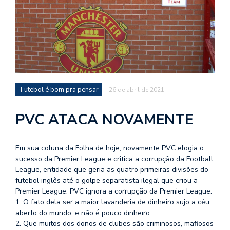
d
a
o
d
c
a
Futebol é bom pra pensar
26 de abril de 2021
s
t
PVC ATACA NOVAMENTE
N
é
o
Em sua coluna da Folha de hoje, novamente PVC elogia o
po
sucesso da Premier League e critica a corrupção da Football
q
League, entidade que geria as quatro primeiras divisões do
en
futebol inglês até o golpe separatista ilegal que criou a
vo
Premier League. PVC ignora a corrupção da Premier League:
a
1. O fato dela ser a maior lavanderia de dinheiro sujo a céu
le
aberto do mundo; e não é pouco dinheiro…
G
2. Que muitos dos donos de clubes são criminosos, mafiosos