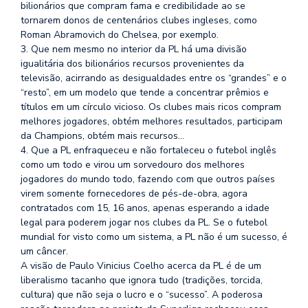
se
bilionários que compram fama e credibilidade ao se
ve
tornarem donos de centenários clubes ingleses, como
Roman Abramovich do Chelsea, por exemplo.
3. Que nem mesmo no interior da PL há uma divisão
igualitária dos bilionários recursos provenientes da
televisão, acirrando as desigualdades entre os “grandes” e o
“resto”, em um modelo que tende a concentrar prêmios e
títulos em um círculo vicioso. Os clubes mais ricos compram
melhores jogadores, obtém melhores resultados, participam
da Champions, obtém mais recursos…
4. Que a PL enfraqueceu e não fortaleceu o futebol inglês
como um todo e virou um sorvedouro dos melhores
jogadores do mundo todo, fazendo com que outros países
virem somente fornecedores de pés-de-obra, agora
contratados com 15, 16 anos, apenas esperando a idade
legal para poderem jogar nos clubes da PL. Se o futebol
mundial for visto como um sistema, a PL não é um sucesso, é
um câncer.
A visão de Paulo Vinicius Coelho acerca da PL é de um
liberalismo tacanho que ignora tudo (tradições, torcida,
cultura) que não seja o lucro e o “sucesso”. A poderosa