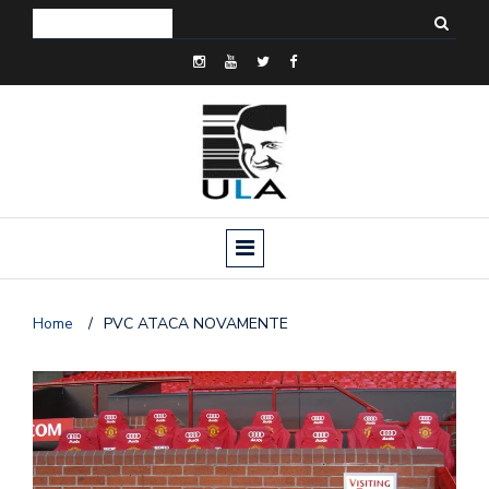
Home
/
PVC ATACA NOVAMENTE
o
n
a