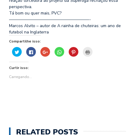
reação torcedora ao projeto da Superliga rechaçou essa
perspectiva.
Tá bom ou quer mais, PVC?
———————————————————-
Marcos Alvito – autor de A rainha de chuteiras: um ano de
futebol na Inglaterra
Compartilhe isso:
Clique
Clique
Compartilhe
Clique
Clique
Clique
para
para
no
para
para
para
compartilhar
compartilhar
Google+
compartilhar
compartilhar
imprimir(abre
no
no
(abre
no
no
em
Twitter(abre
Facebook(abre
em
WhatsApp(abre
Pinterest(abre
nova
Curtir isso:
em
em
nova
em
em
janela)
nova
nova
janela)
nova
nova
janela)
janela)
janela)
janela)
Carregando...
RELATED POSTS