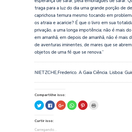
esperança de sarar, pela embriaguês de sarar. 
traga para a luz do dia uma grande porção de d
caprichosa ternura me
smo tocando em problemas
os atraia e acaricie? É que o livro em sua tota
privação, a uma longa impotência; não é mais do
em amanhã, em depois de amanhã, não é mais d
de aventuras iminentes, de mares que se abrem
objetos de uma fé que se renova.”
NIETZCHE,Frederico. A Gaia Ciência. Lisboa: Gui
Compartilhe isso:
Clique
Clique
Compartilhe
Clique
Clique
Clique
para
para
no
para
para
para
compartilhar
compartilhar
Google+
compartilhar
compartilhar
imprimir(abre
no
no
(abre
no
no
em
Twitter(abre
Facebook(abre
em
WhatsApp(abre
Pinterest(abre
nova
Curtir isso:
em
em
nova
em
em
janela)
nova
nova
janela)
nova
nova
janela)
janela)
janela)
janela)
Carregando...