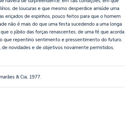
Que haverá de surpreendente, em tais condições, em que
elírios, de loucuras e que mesmo desperdice amiúde uma
 eriçados de espinhos, pouco feitos para que o homem
lidade não é mais do que uma festa sucedendo a uma longa
 que o júbilo das forças renascentes, de uma fé que acorda
o que repentino sentimento e pressentimento do futuro,
, de novidades e de objetivos novamente permitidos,
marães & Cia, 1977.