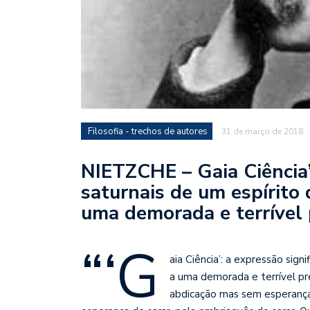
Filosofia - trechos de autores
31 de março de 2018
NIETZCHE – Gaia Ciência’:
saturnais de um espírito 
uma demorada e terrível
“‘G
aia Ciência’: a expressão sign
a uma demorada e terrível p
abdicação mas sem esperança 