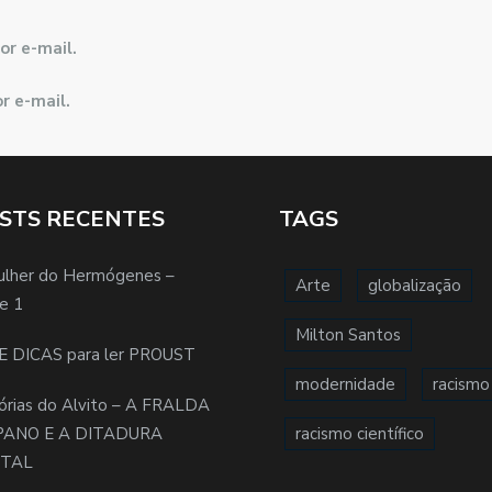
or e-mail.
r e-mail.
STS RECENTES
TAGS
ulher do Hermógenes –
Arte
globalização
e 1
Milton Santos
E DICAS para ler PROUST
modernidade
racismo
órias do Alvito – A FRALDA
PANO E A DITADURA
racismo científico
ITAL