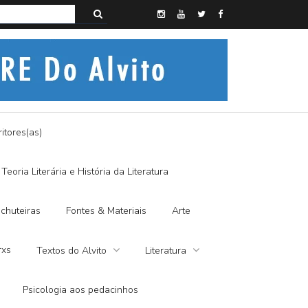
s do Alvito – SEMI-MÍSTICO, SIM SENHOR
itores(as)
Teoria Literária e História da Literatura
chuteiras
Fontes & Materiais
Arte
rxs
Textos do Alvito
Literatura
Psicologia aos pedacinhos