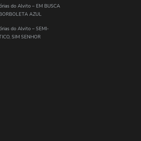
órias do Alvito – EM BUSCA
BORBOLETA AZUL
órias do Alvito – SEMI-
TICO, SIM SENHOR