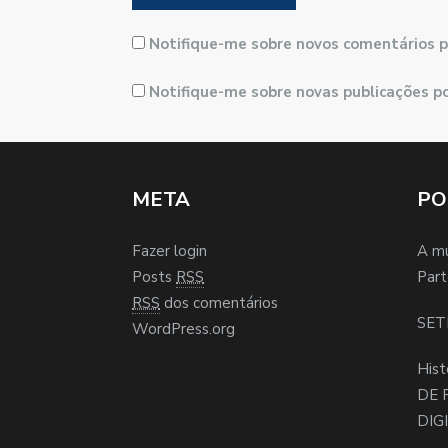
Notifique-me sobre novos comentários p
Notifique-me sobre novas publicações po
META
PO
Fazer login
A m
Posts
RSS
Part
RSS
dos comentários
SET
WordPress.org
Hist
DE 
DIG