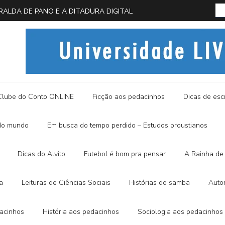
 EM BUSCA DA BORBOLETA AZUL
História
Clube do Conto ONLINE
Ficção aos pedacinhos
Dicas de escr
do mundo
Em busca do tempo perdido – Estudos proustianos
Dicas do Alvito
Futebol é bom pra pensar
A Rainha de 
a
Leituras de Ciências Sociais
Histórias do samba
Auto
dacinhos
História aos pedacinhos
Sociologia aos pedacinhos