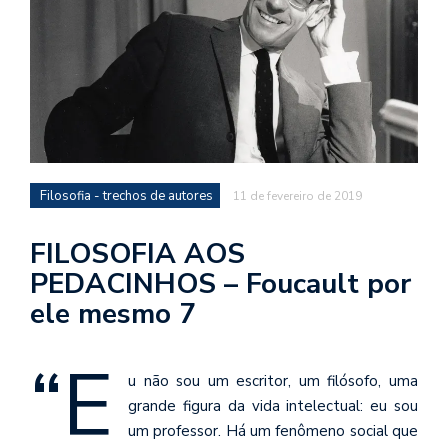
d
a
o
d
c
a
s
Filosofia - trechos de autores
11 de fevereiro de 2019
t
N
FILOSOFIA AOS
é
PEDACINHOS – Foucault por
o
ele mesmo 7
po
q
en
“E
vo
u não sou um escritor, um filósofo, uma
a
grande figura da vida intelectual: eu sou
le
um professor. Há um fenômeno social que
G