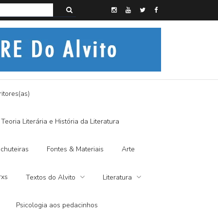
s do Alvito – SEMI-MÍSTICO, SIM SENHOR
itores(as)
Teoria Literária e História da Literatura
chuteiras
Fontes & Materiais
Arte
rxs
Textos do Alvito
Literatura
Psicologia aos pedacinhos