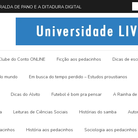
 EM BUSCA DA BORBOLETA AZUL
História
Clube do Conto ONLINE
Ficção aos pedacinhos
Dicas de escr
do mundo
Em busca do tempo perdido – Estudos proustianos
Dicas do Alvito
Futebol é bom pra pensar
A Rainha de 
a
Leituras de Ciências Sociais
Histórias do samba
Auto
dacinhos
História aos pedacinhos
Sociologia aos pedacinhos