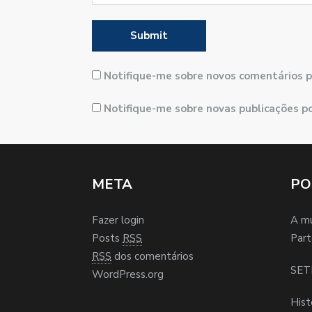
Notifique-me sobre novos comentários p
Notifique-me sobre novas publicações po
META
PO
Fazer login
A m
Posts
RSS
Part
RSS
dos comentários
SET
WordPress.org
Hist