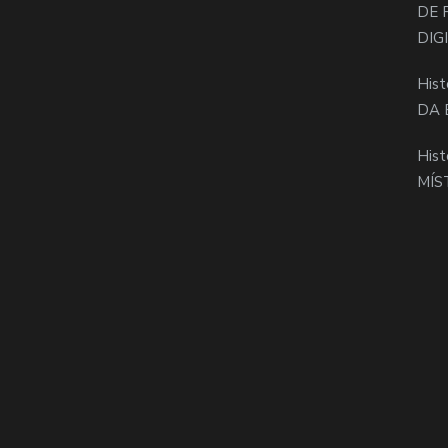
DE 
DIG
Hist
DA 
Hist
MÍS