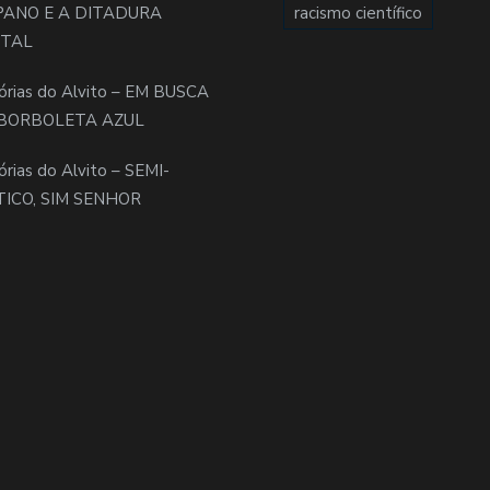
PANO E A DITADURA
racismo científico
ITAL
órias do Alvito – EM BUSCA
BORBOLETA AZUL
órias do Alvito – SEMI-
TICO, SIM SENHOR