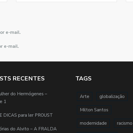
or e-mail.
r e-mail.
STS RECENTES
TAGS
ulher do Hermógenes –
Arte
globalização
e 1
Milton Santos
E DICAS para ler PROUST
modernidade
racismo
órias do Alvito – A FRALDA