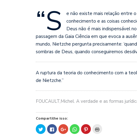
“S
e não existe mais relação entre o
conhecimento e as coisas conhecida
Deus não é mais indispensável n
passagem da Gaia Ciência em que evoca a ausên
mundo, Nietzche pergunta precisamente: ‘quand
sombras de Deus, quando
conseguiremos desdiv
A ruptura da teoria do conhecimento com a teo
de Nietzche.”
FOUCAULT,Michel. A verdade e as formas jurídicas
Compartilhe isso:
Clique
Clique
Compartilhe
Clique
Clique
Clique
para
para
no
para
para
para
compartilhar
compartilhar
Google+
compartilhar
compartilhar
imprimir(abre