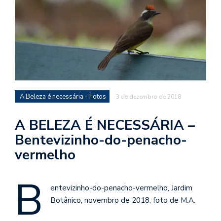
d
a
o
d
c
a
s
A Beleza é necessária - Fotos
3 de dezembro de 2018
t
N
A BELEZA É NECESSÁRIA –
é
Bentevizinho-do-penacho-
o
vermelho
po
q
en
B
vo
entevizinho-do-penacho-vermelho, Jardim
a
Botânico, novembro de 2018, foto de M.A.
le
G