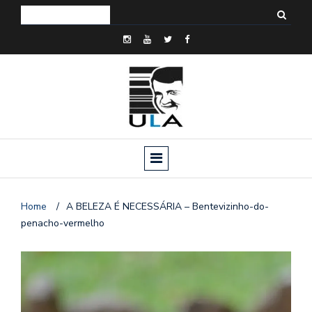
Home
/
A BELEZA É NECESSÁRIA – Bentevizinho-do-
penacho-vermelho
o
n
a