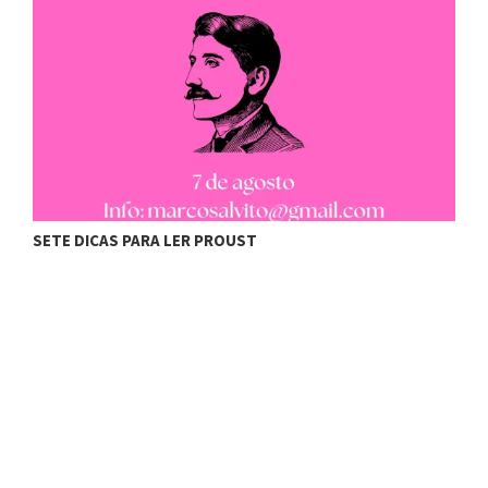
se
ve
H
SETE DICAS PARA LER PROUST