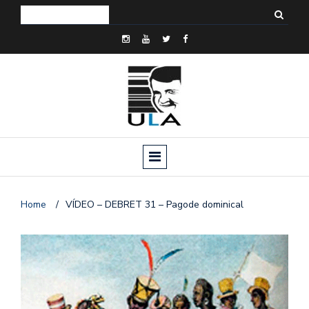
Home
/
VÍDEO – DEBRET 31 – Pagode dominical
o
n
a