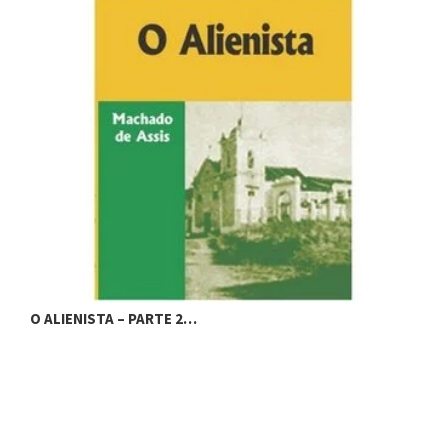
O
O ALIENISTA – PARTE 2…