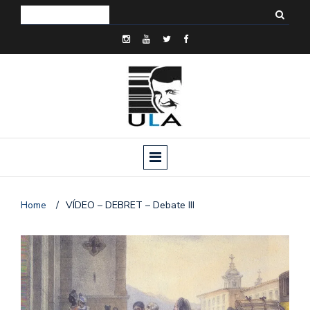
Home
/
VÍDEO – DEBRET – Debate III
o
n
a