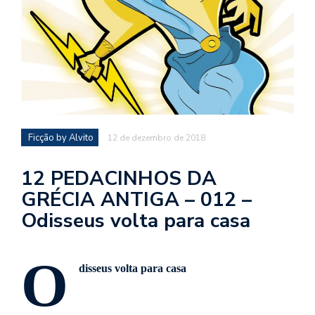
d
a
o
d
c
a
s
Ficção by Alvito
12 de dezembro de 2018
t
N
12 PEDACINHOS DA
é
GRÉCIA ANTIGA – 012 –
o
Odisseus volta para casa
po
q
en
O
vo
disseus volta para casa
a
le
G