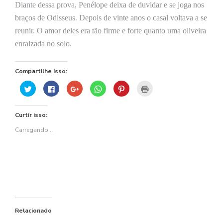
Diante dessa prova, Penélope deixa de duvidar e se joga nos
braços de Odisseus. Depois de vinte anos o casal voltava a se
reunir. O amor deles era tão firme e forte quanto uma oliveira
enraizada no solo.
Compartilhe isso:
Clique
Clique
Compartilhe
Clique
Clique
Clique
para
para
no
para
para
para
compartilhar
compartilhar
Google+
compartilhar
compartilhar
imprimir(abre
no
no
(abre
no
no
em
Twitter(abre
Facebook(abre
em
WhatsApp(abre
Pinterest(abre
nova
Curtir isso:
em
em
nova
em
em
janela)
nova
nova
janela)
nova
nova
janela)
janela)
janela)
janela)
Carregando...
Relacionado