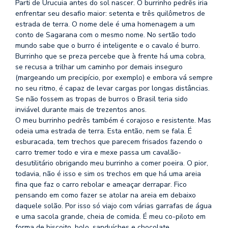
Parti de Urucuia antes do sol nascer. O burrinho pedrês iria
se
enfrentar seu desafio maior: setenta e três quilômetros de
ve
estrada de terra. O nome dele é uma homenagem a um
conto de Sagarana com o mesmo nome. No sertão todo
mundo sabe que o burro é inteligente e o cavalo é burro.
Burrinho que se preza percebe que à frente há uma cobra,
se recusa a trilhar um caminho por demais inseguro
(margeando um precipício, por exemplo) e embora vá sempre
no seu ritmo, é capaz de levar cargas por longas distâncias.
Se não fossem as tropas de burros o Brasil teria sido
inviável durante mais de trezentos anos.
O meu burrinho pedrês também é corajoso e resistente. Mas
odeia uma estrada de terra. Esta então, nem se fala. É
esburacada, tem trechos que parecem frisados fazendo o
carro tremer todo e vira e mexe passa um cavalão-
desutilitário obrigando meu burrinho a comer poeira. O pior,
todavia, não é isso e sim os trechos em que há uma areia
fina que faz o carro rebolar e ameaçar derrapar. Fico
pensando em como fazer se atolar na areia em debaixo
daquele solão. Por isso só viajo com várias garrafas de água
e uma sacola grande, cheia de comida. É meu co-piloto em
forma de biscoito, bolo, sanduíches e chocolate.