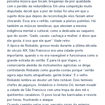
péssima música que tocam, breganejo da pior qualidade,
com o perdão da redundância. Em uma competição muito
disputada, decidi que a pior de todas foi uma em que o
sujeito dizia que depois da reconciliação eles faziam amor
chorando. Esse era o refrão, cantado a plenos pulmões. Há
também as músicas temáticas, que atestam a mesma
indigência mental e cultural, como a dedicada ao vaqueiro,
que diz assim: “Gado, cavalo, cachaça e mulher, é disso que
ele gosta, é isso que ele quer”. Vade retro.
À época de Riobaldo, grosso modo durante a última década
do século XIX, São Francisco era uma cidade-porto
importante, quando o rio era navegável e funcionava como a
grande estrada do sertão. É para lá que Vupes, o
comerciante alemão de instrumentos agrícolas se dirige,
contratando Riobaldo como guarda-costas porque “sertão
agora aqui muito atrapalhado, gente braba”. E o velho
Riobaldo lembra ao doutor um fato notável. Dois temíveis
chefes de jagunços, Andalécio e Antonio Dó, tentam invadir
a cidade de São Francisco com uma tropa de dois mil e
quinhentos cavaleiros. O povo local faz barricadas e resiste
por horas, frustrando o ataque.
Quando caminho pelas ruas, percebo sinais da anterior