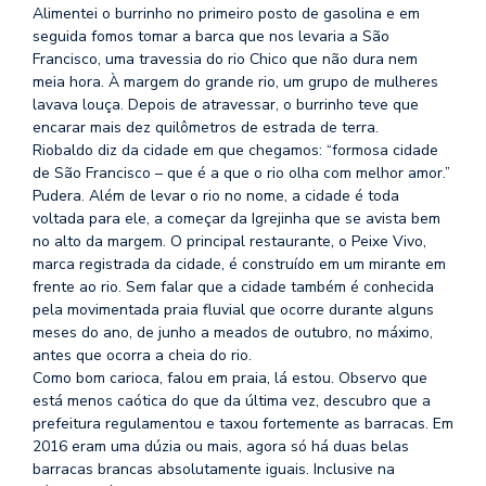
Alimentei o burrinho no primeiro posto de gasolina e em
seguida fomos tomar a barca que nos levaria a São
Francisco, uma travessia do rio Chico que não dura nem
meia hora. À margem do grande rio, um grupo de mulheres
lavava louça. Depois de atravessar, o burrinho teve que
encarar mais dez quilômetros de estrada de terra.
Riobaldo diz da cidade em que chegamos: “formosa cidade
de São Francisco – que é a que o rio olha com melhor amor.”
Pudera. Além de levar o rio no nome, a cidade é toda
voltada para ele, a começar da Igrejinha que se avista bem
no alto da margem. O principal restaurante, o Peixe Vivo,
marca registrada da cidade, é construído em um mirante em
frente ao rio. Sem falar que a cidade também é conhecida
pela movimentada praia fluvial que ocorre durante alguns
meses do ano, de junho a meados de outubro, no máximo,
antes que ocorra a cheia do rio.
Como bom carioca, falou em praia, lá estou. Observo que
está menos caótica do que da última vez, descubro que a
prefeitura regulamentou e taxou fortemente as barracas. Em
2016 eram uma dúzia ou mais, agora só há duas belas
barracas brancas absolutamente iguais. Inclusive na