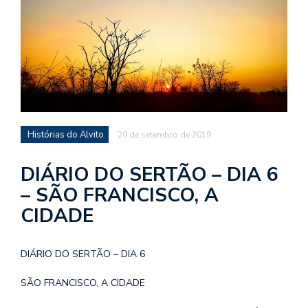
d
a
o
d
c
a
s
Histórias do Alvito
20 de setembro de 2019
t
N
DIÁRIO DO SERTÃO – DIA 6
é
– SÃO FRANCISCO, A
o
CIDADE
po
q
en
DIÁRIO DO SERTÃO – DIA 6
vo
a
SÃO FRANCISCO, A CIDADE
le
G