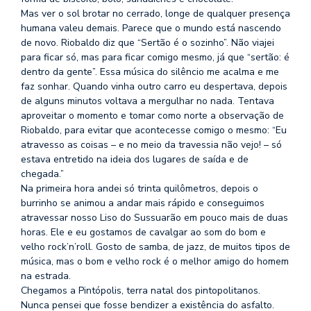
Mas ver o sol brotar no cerrado, longe de qualquer presença
humana valeu demais. Parece que o mundo está nascendo
de novo. Riobaldo diz que “Sertão é o sozinho”. Não viajei
para ficar só, mas para ficar comigo mesmo, já que “sertão: é
dentro da gente”. Essa música do silêncio me acalma e me
faz sonhar. Quando vinha outro carro eu despertava, depois
de alguns minutos voltava a mergulhar no nada. Tentava
aproveitar o momento e tomar como norte a observação de
Riobaldo, para evitar que acontecesse comigo o mesmo: “Eu
atravesso as coisas – e no meio da travessia não vejo! – só
estava entretido na ideia dos lugares de saída e de
chegada.”
Na primeira hora andei só trinta quilômetros, depois o
burrinho se animou a andar mais rápido e conseguimos
atravessar nosso Liso do Sussuarão em pouco mais de duas
horas. Ele e eu gostamos de cavalgar ao som do bom e
velho rock’n’roll. Gosto de samba, de jazz, de muitos tipos de
música, mas o bom e velho rock é o melhor amigo do homem
na estrada.
Chegamos a Pintópolis, terra natal dos pintopolitanos.
Nunca pensei que fosse bendizer a existência do asfalto.