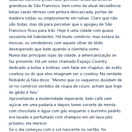
grandeza de São Francisco, bem como da atual decadência:
belas casas térreas com pintura descascada, portas de
madeira ruídas ou simplesmente em ruínas. Claro que não
são todas, mas dá para perceber que o apogeu de São
Francisco ficou para trás. Hoje é uma cidade com quase
sessenta mil habitantes. Há muito comércio, mas estava às
moscas, os vendedores com aquele olhar de tédio
desesperado que bate quando a clientela some.
Numa das principais lojas da cidade, a americanização se
faz presente. Há um setor chamado Espaço Country,
dedicado a botas e botinas, sem falar em chapéus, de estilo
cowboy ou do que eles imaginam ser o cowboy. Na verdade,
Riobaldo já fala disso: “Mesmo que os vaqueiros duvidam de
vir no comércio vestidos de roupa de couro, acham que traje
de gibão é feio.”
Aproveitando a modernidade imperante, bebi café sem
açúcar em uma padaria e depois tomei sorvete de menta
com chocolate e água com gás enquanto o burrinho pedrês
era lavado e perfumado com shampoo em um lava-jato
próximo, ele merece.
Se o dia começou com o sol nascente no sertão, foi