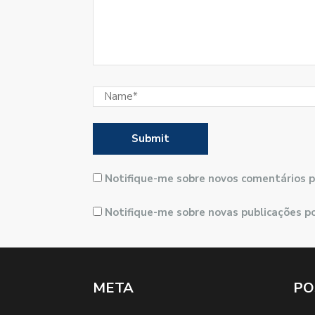
Notifique-me sobre novos comentários p
Notifique-me sobre novas publicações po
META
PO