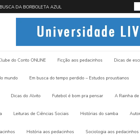
 EM BUSCA DA BORBOLETA AZUL
História
Clube do Conto ONLINE
Ficção aos pedacinhos
Dicas de escr
do mundo
Em busca do tempo perdido – Estudos proustianos
Dicas do Alvito
Futebol é bom pra pensar
A Rainha de 
a
Leituras de Ciências Sociais
Histórias do samba
Auto
dacinhos
História aos pedacinhos
Sociologia aos pedacinhos