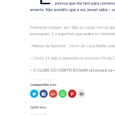
pessoa que ela tem para conversa
amante. Não acredito que a sra. Jessel saiba – o
Faxineiras roubam, sim. Não as coisas com as qu
preocupam. É o supérfluo que acaba te tentando
“Manual da faxineira”, conto de Lucia Berlin, pub
– Conto 14, lido e debatido no encontro 04 do
– O CLUBE DO CONTO BOGARI retornará na 4a.
Compartilhe isso:
Clique
Clique
Compartilhe
Clique
Clique
Clique
para
para
no
para
para
para
compartilhar
compartilhar
Google+
compartilhar
compartilhar
imprimir(abre
no
no
(abre
no
no
em
Twitter(abre
Facebook(abre
em
WhatsApp(abre
Pinterest(abre
nova
Curtir isso:
em
em
nova
em
em
janela)
nova
nova
janela)
nova
nova
janela)
janela)
janela)
janela)
Carregando...