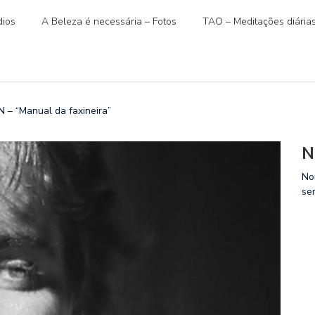
ios
A Beleza é necessária – Fotos
TAO – Meditações diária
– “Manual da faxineira”
N
No
se