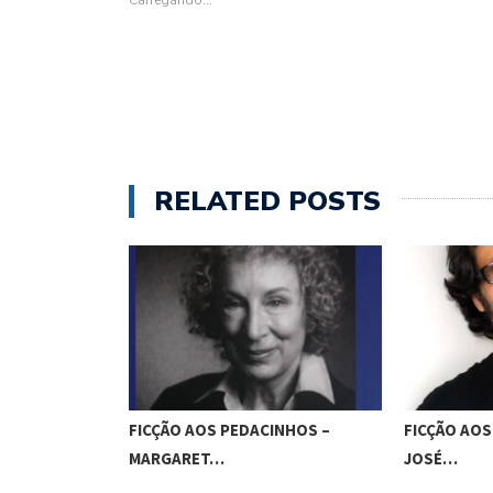
RELATED POSTS
FICÇÃO AO
CINHOS –
FICÇÃO AOS PEDACINHOS –
JOSÉ…
JOSÉ…