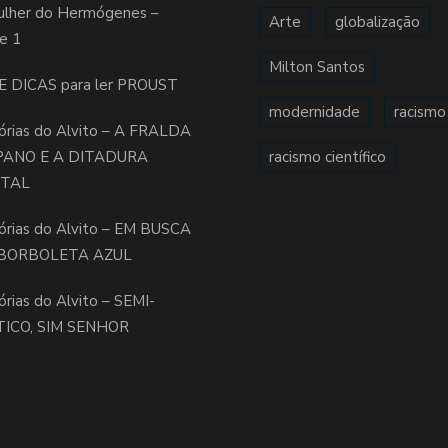
ulher do Hermógenes –
Arte
globalização
e 1
Milton Santos
E DICAS para ler PROUST
modernidade
racismo
órias do Alvito – A FRALDA
PANO E A DITADURA
racismo científico
ITAL
órias do Alvito – EM BUSCA
BORBOLETA AZUL
órias do Alvito – SEMI-
TICO, SIM SENHOR