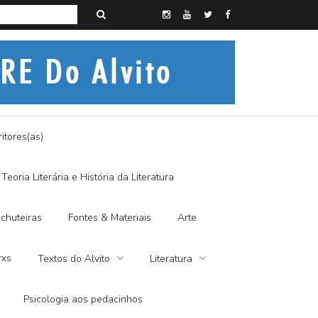
s do Alvito – SEMI-MÍSTICO, SIM SENHOR
itores(as)
Teoria Literária e História da Literatura
chuteiras
Fontes & Materiais
Arte
rxs
Textos do Alvito
Literatura
Psicologia aos pedacinhos