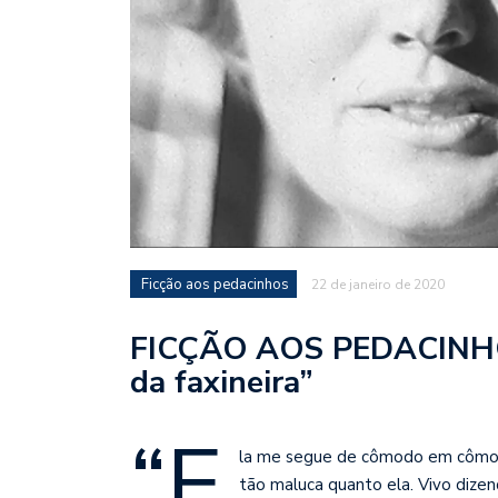
Ficção aos pedacinhos
22 de janeiro de 2020
FICÇÃO AOS PEDACINHOS
da faxineira”
“E
la me segue de cômodo em cômodo
tão maluca quanto ela. Vivo dizen