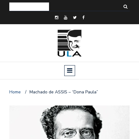
Home
/
Machado de ASSIS – “Dona Paula”
o
n
a