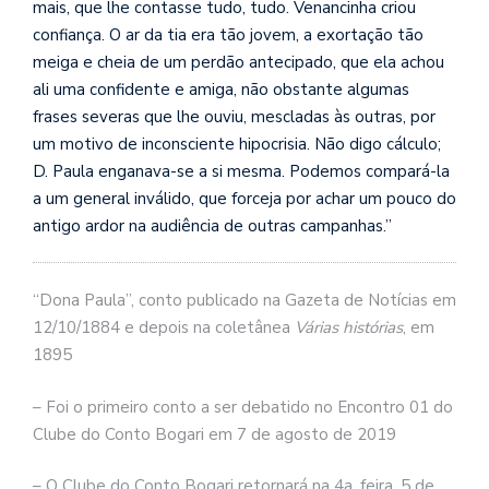
se
mais, que lhe contasse tudo, tudo. Venancinha criou
ve
confiança. O ar da tia era tão jovem, a exortação tão
meiga e cheia de um perdão antecipado, que ela achou
ali uma confidente e amiga, não obstante algumas
frases severas que lhe ouviu, mescladas às outras, por
um motivo de inconsciente hipocrisia. Não digo cálculo;
D. Paula enganava-se a si mesma. Podemos compará-la
a um general inválido, que forceja por achar um pouco do
antigo ardor na audiência de outras campanhas.”
“Dona Paula”, conto publicado na Gazeta de Notícias em
12/10/1884 e depois na coletânea
Várias histórias
, em
1895
– Foi o primeiro conto a ser debatido no Encontro 01 do
Clube do Conto Bogari em 7 de agosto de 2019
– O Clube do Conto Bogari retornará na 4a. feira, 5 de