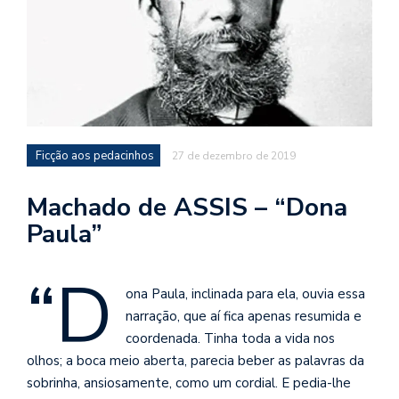
d
a
o
d
c
a
Ficção aos pedacinhos
27 de dezembro de 2019
s
t
Machado de ASSIS – “Dona
N
Paula”
é
o
“D
po
q
ona Paula, inclinada para ela, ouvia essa
en
narração, que aí fica apenas resumida e
vo
coordenada. Tinha toda a vida nos
a
olhos; a boca meio aberta, parecia beber as palavras da
le
sobrinha, ansiosamente, como um cordial. E pedia-lhe
G