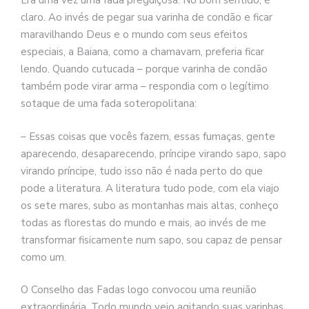
Era uma vez uma fada preguiçosa. No bom sentido, é
se
claro. Ao invés de pegar sua varinha de condão e ficar
ve
maravilhando Deus e o mundo com seus efeitos
especiais, a Baiana, como a chamavam, preferia ficar
lendo. Quando cutucada – porque varinha de condão
também pode virar arma – respondia com o legítimo
sotaque de uma fada soteropolitana:
– Essas coisas que vocês fazem, essas fumaças, gente
aparecendo, desaparecendo, príncipe virando sapo, sapo
virando príncipe, tudo isso não é nada perto do que
pode a literatura. A literatura tudo pode, com ela viajo
os sete mares, subo as montanhas mais altas, conheço
todas as florestas do mundo e mais, ao invés de me
transformar fisicamente num sapo, sou capaz de pensar
como um.
O Conselho das Fadas logo convocou uma reunião
extraordinária. Todo mundo veio agitando suas varinhas