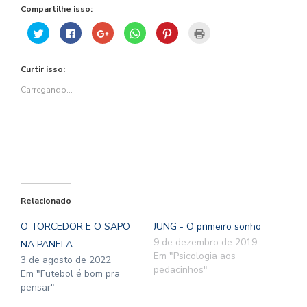
Compartilhe isso:
Clique
Clique
Compartilhe
Clique
Clique
Clique
para
para
no
para
para
para
compartilhar
compartilhar
Google+
compartilhar
compartilhar
imprimir(abre
no
no
(abre
no
no
em
Twitter(abre
Facebook(abre
em
WhatsApp(abre
Pinterest(abre
nova
Curtir isso:
em
em
nova
em
em
janela)
nova
nova
janela)
nova
nova
janela)
janela)
janela)
janela)
Carregando...
Relacionado
O TORCEDOR E O SAPO
JUNG - O primeiro sonho
9 de dezembro de 2019
NA PANELA
Em "Psicologia aos
3 de agosto de 2022
pedacinhos"
Em "Futebol é bom pra
pensar"