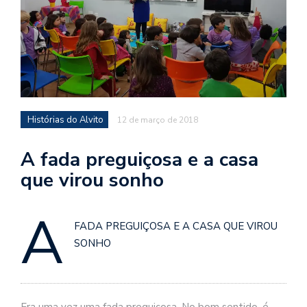
d
a
o
d
c
a
Histórias do Alvito
12 de março de 2018
s
t
A fada preguiçosa e a casa
N
que virou sonho
é
o
A
po
q
FADA PREGUIÇOSA E A CASA QUE VIROU
en
SONHO
vo
a
le
G