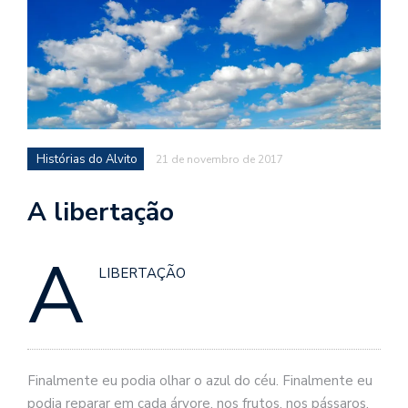
d
a
o
d
c
a
Histórias do Alvito
21 de novembro de 2017
s
t
A libertação
N
é
A
o
LIBERTAÇÃO
po
q
en
vo
a
le
Finalmente eu podia olhar o azul do céu. Finalmente eu
G
podia reparar em cada árvore, nos frutos, nos pássaros.