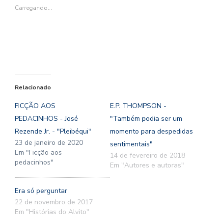
nova
nova
janela)
nova
nova
janela)
janela)
janela)
janela)
Carregando...
Relacionado
FICÇÃO AOS
E.P. THOMPSON -
PEDACINHOS - José
"Também podia ser um
Rezende Jr. - "Pleibéqui"
momento para despedidas
23 de janeiro de 2020
sentimentais"
Em "Ficção aos
14 de fevereiro de 2018
pedacinhos"
Em "Autores e autoras"
Era só perguntar
22 de novembro de 2017
Em "Histórias do Alvito"