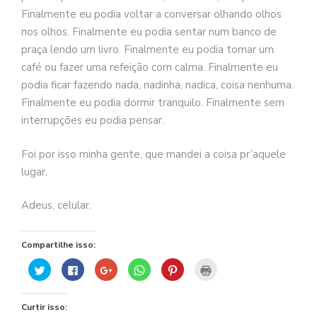
se
Finalmente eu podia voltar a conversar olhando olhos
ve
nos olhos. Finalmente eu podia sentar num banco de
praça lendo um livro. Finalmente eu podia tomar um
café ou fazer uma refeição com calma. Finalmente eu
podia ficar fazendo nada, nadinha, nadica, coisa nenhuma.
Finalmente eu podia dormir tranquilo. Finalmente sem
interrupções eu podia pensar.
Foi por isso minha gente, que mandei a coisa pr’aquele
lugar.
Adeus, celular.
Compartilhe isso:
Clique
Clique
Compartilhe
Clique
Clique
Clique
para
para
no
para
para
para
compartilhar
compartilhar
Google+
compartilhar
compartilhar
imprimir(abre
no
no
(abre
no
no
em
Twitter(abre
Facebook(abre
em
WhatsApp(abre
Pinterest(abre
nova
Curtir isso:
em
em
nova
em
em
janela)