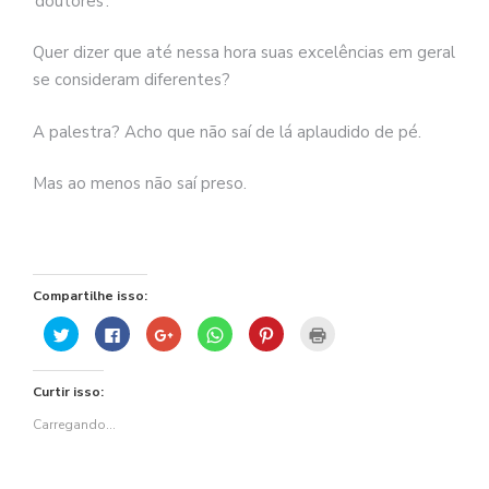
‘doutores’.”
Quer dizer que até nessa hora suas excelências em geral
se consideram diferentes?
A palestra? Acho que não saí de lá aplaudido de pé.
Mas ao menos não saí preso.
Compartilhe isso:
Clique
Clique
Compartilhe
Clique
Clique
Clique
para
para
no
para
para
para
compartilhar
compartilhar
Google+
compartilhar
compartilhar
imprimir(abre
no
no
(abre
no
no
em
Twitter(abre
Facebook(abre
em
WhatsApp(abre
Pinterest(abre
nova
Curtir isso:
em
em
nova
em
em
janela)
nova
nova
janela)
nova
nova
janela)
janela)
janela)
janela)
Carregando...