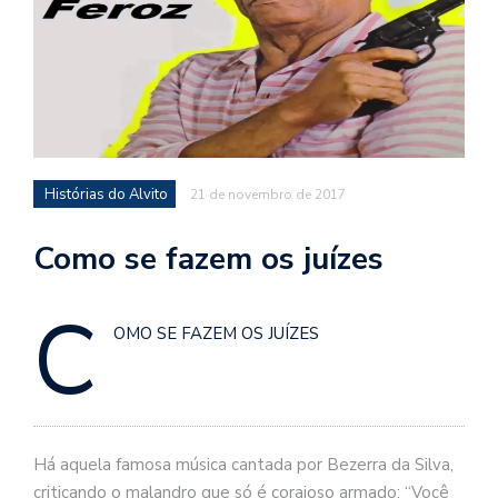
d
a
o
d
c
a
Histórias do Alvito
21 de novembro de 2017
s
t
Como se fazem os juízes
N
é
C
o
OMO SE FAZEM OS JUÍZES
po
q
en
vo
a
le
Há aquela famosa música cantada por Bezerra da Silva,
G
criticando o malandro que só é corajoso armado: “Você