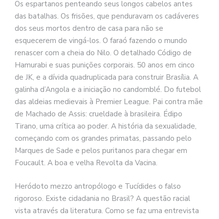
se
Os espartanos penteando seus longos cabelos antes
ve
das batalhas. Os frisões, que penduravam os cadáveres
dos seus mortos dentro de casa para não se
esquecerem de vingá-los. O faraó fazendo o mundo
renascer com a cheia do Nilo. O detalhado Código de
Hamurabi e suas punições corporais. 50 anos em cinco
de JK, e a dívida quadruplicada para construir Brasília. A
galinha d’Angola e a iniciação no candomblé. Do futebol
das aldeias medievais à Premier League. Pai contra mãe
de Machado de Assis: crueldade à brasileira. Édipo
Tirano, uma crítica ao poder. A história da sexualidade,
começando com os grandes primatas, passando pelo
Marques de Sade e pelos puritanos para chegar em
Foucault. A boa e velha Revolta da Vacina.
Heródoto mezzo antropólogo e Tucídides o falso
rigoroso. Existe cidadania no Brasil? A questão racial
vista através da literatura. Como se faz uma entrevista