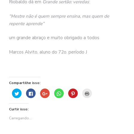
Riobaldo dá em
Grande sertão: veredas
:
“Mestre não é quem sempre ensina, mas quem de
repente aprende”
um grande abraço e muito obrigado a todos
Marcos Alvito, aluno do 72o. período J
Compartilhe isso:
Clique
Clique
Compartilhe
Clique
Clique
Clique
para
para
no
para
para
para
compartilhar
compartilhar
Google+
compartilhar
compartilhar
imprimir(abre
no
no
(abre
no
no
em
Twitter(abre
Facebook(abre
em
WhatsApp(abre
Pinterest(abre
nova
Curtir isso:
em
em
nova
em
em
janela)
nova
nova
janela)
nova
nova
janela)
janela)
janela)
janela)
Carregando...