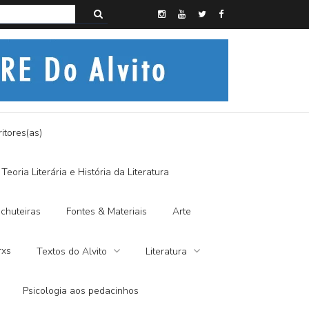
s do Alvito – A FRALDA DE PANO E A DITADURA DIGITAL
itores(as)
Teoria Literária e História da Literatura
chuteiras
Fontes & Materiais
Arte
rxs
Textos do Alvito
Literatura
Psicologia aos pedacinhos