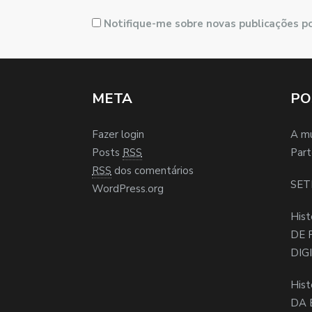
Notifique-me sobre novas publicações po
META
PO
Fazer login
A m
Posts
RSS
Part
RSS
dos comentários
SET
WordPress.org
Hist
DE 
DIG
Hist
DA 