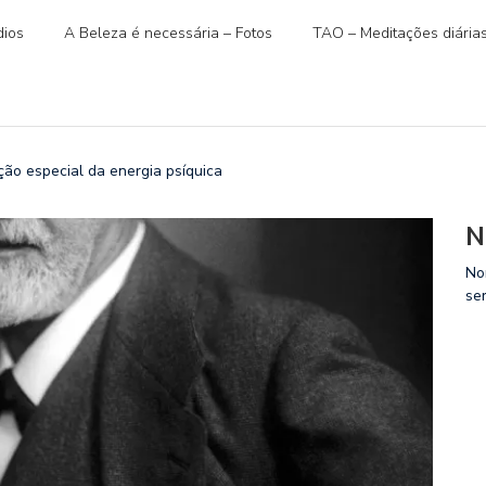
ios
A Beleza é necessária – Fotos
TAO – Meditações diária
ão especial da energia psíquica
N
No
se