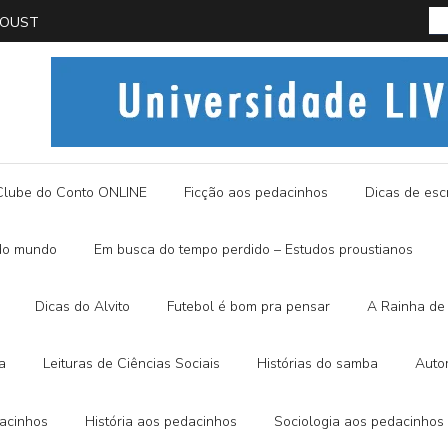
PROUST
História
Clube do Conto ONLINE
Ficção aos pedacinhos
Dicas de escr
do mundo
Em busca do tempo perdido – Estudos proustianos
Dicas do Alvito
Futebol é bom pra pensar
A Rainha de 
a
Leituras de Ciências Sociais
Histórias do samba
Auto
dacinhos
História aos pedacinhos
Sociologia aos pedacinhos