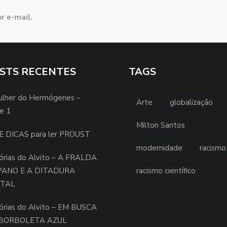
r e-mail.
STS RECENTES
TAGS
ulher do Hermógenes –
Arte
globalização
e 1
Milton Santos
E DICAS para ler PROUST
modernidade
racismo
órias do Alvito – A FRALDA
PANO E A DITADURA
racismo científico
ITAL
órias do Alvito – EM BUSCA
BORBOLETA AZUL