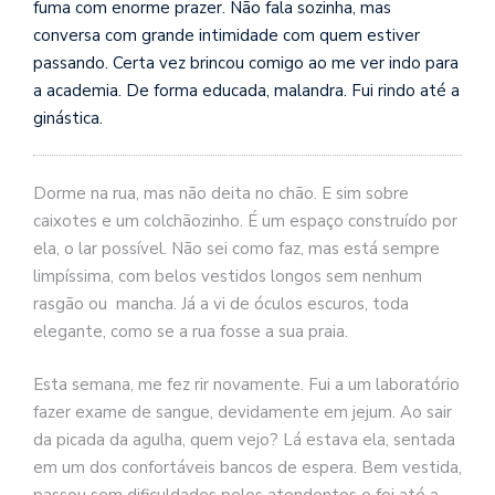
se
fuma com enorme prazer. Não fala sozinha, mas
ve
conversa com grande intimidade com quem estiver
passando. Certa vez brincou comigo ao me ver indo para
a academia. De forma educada, malandra. Fui rindo até a
ginástica.
Dorme na rua, mas não deita no chão. E sim sobre
caixotes e um colchãozinho. É um espaço construído por
ela, o lar possível. Não sei como faz, mas está sempre
limpíssima, com belos vestidos longos sem nenhum
rasgão ou mancha. Já a vi de óculos escuros, toda
elegante, como se a rua fosse a sua praia.
Esta semana, me fez rir novamente. Fui a um laboratório
fazer exame de sangue, devidamente em jejum. Ao sair
da picada da agulha, quem vejo? Lá estava ela, sentada
em um dos confortáveis bancos de espera. Bem vestida,
passou sem dificuldades pelos atendentes e foi até a