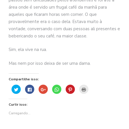
área onde é servido um frugal café da manhã para
aqueles que ficaram horas sem comer. O que
provavelmente era o caso dela. Estava muito à
vontade, conversando com duas pessoas ali presentes e
bebericando o seu café, na maior classe.
Sim, ela vive na rua.
Mas nem por isso deixa de ser uma dama.
Compartilhe isso:
Clique
Clique
Compartilhe
Clique
Clique
Clique
para
para
no
para
para
para
compartilhar
compartilhar
Google+
compartilhar
compartilhar
imprimir(abre
no
no
(abre
no
no
em
Twitter(abre
Facebook(abre
em
WhatsApp(abre
Pinterest(abre
nova
Curtir isso:
em
em
nova
em
em
janela)
nova
nova
janela)
nova
nova
janela)
janela)
janela)
janela)
Carregando...