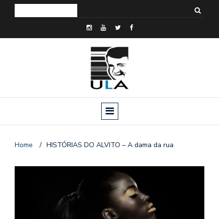
Home
/
HISTÓRIAS DO ALVITO – A dama da rua
o
n
a