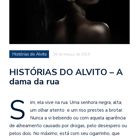
d
a
o
d
c
a
Histórias do Alvito
26 de março de 2019
s
t
HISTÓRIAS DO ALVITO – A
N
dama da rua
é
o
S
po
q
im, ela vive na rua. Uma senhora negra, alta,
en
um olhar atento e um riso prestes a brotar.
vo
Nunca a vi bebendo ou com aquela aparência
a
de alheamento causado por drogas, pelo desespero ou
le
pelos dois. No máximo, está com seu cigarrinho, que
G