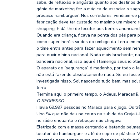
sabe, de reflexão e angústia quanto aos destinos d
gênio de marketing fez a mágica de associar o sag
prosaico hamburguer. Nos corredores, vendiam-se po
fabricação deve ter custado no máximo um mísero r
shopping. E dá-lhe de locutor aos berros anunciand
Quando era criança, ficava na ponta dos pés para 
como super-heróis vindos do umbigo da Terra em me
o time entra antes para fazer aquecimento sem nenh
para ouvir o hino nacional. Nada mais brochante, na
bandeira nacional, isso aqui é Flamengo seus idiota
O aparato de “segurança” é medonho, por todo o l
não está fazendo absolutamente nada. Se eu fosse j
investigada nisso. Sol nascendo tudo bem, mas so
terra.
Termina aqui o primeiro tempo, o Adeus, Maracanã
O REGRESSO
Havia 69.997 pessoas no Maraca para o jogo. Os tr
Uno 94 que não deu no couro na subida da Grajaú-J
no rádio enquanto o reboque não chegava.
Eletrizado com a massa cantando e batendo palmas 
locutor, do hamburguer e até do copo de plástico. V