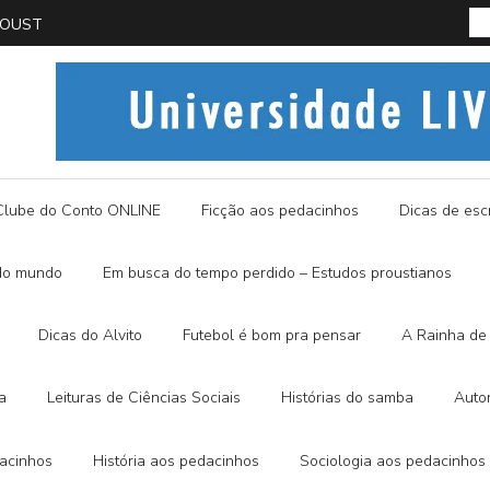
PROUST
História
Clube do Conto ONLINE
Ficção aos pedacinhos
Dicas de escr
do mundo
Em busca do tempo perdido – Estudos proustianos
Dicas do Alvito
Futebol é bom pra pensar
A Rainha de 
a
Leituras de Ciências Sociais
Histórias do samba
Auto
dacinhos
História aos pedacinhos
Sociologia aos pedacinhos