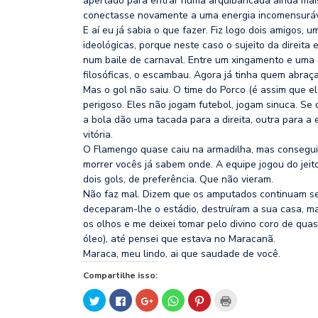
apertado para entrar numa arquibancada ainda mai
conectasse novamente a uma energia incomensuráv
E aí eu já sabia o que fazer. Fiz logo dois amigos, 
ideológicas, porque neste caso o sujeito da direit
num baile de carnaval. Entre um xingamento e uma 
filosóficas, o escambau. Agora já tinha quem abraça
Mas o gol não saiu. O time do Porco (é assim que e
perigoso. Eles não jogam futebol, jogam sinuca. 
a bola dão uma tacada para a direita, outra para a
vitória.
O Flamengo quase caiu na armadilha, mas conseguiu
morrer vocês já sabem onde. A equipe jogou do jeit
dois gols, de preferência. Que não vieram.
Não faz mal. Dizem que os amputados continuam sen
deceparam-lhe o estádio, destruíram a sua casa, m
os olhos e me deixei tomar pelo divino coro de quas
óleo), até pensei que estava no Maracanã.
Maraca, meu lindo, ai que saudade de você.
Compartilhe isso:
Clique
Clique
Compartilhe
Clique
Clique
Clique
para
para
no
para
para
para
compartilhar
compartilhar
Google+
compartilhar
compartilhar
imprimir(abre