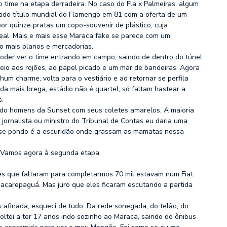
o time na etapa derradeira. No caso do Fla x Palmeiras, algum
rado título mundial do Flamengo em 81 com a oferta de um
r quinze pratas um copo-souvenir de plástico, cuja
eal. Mais e mais esse Maraca fake se parece com um
o mais planos e mercadorias.
poder ver o time entrando em campo, saindo de dentro do túnel
io aos rojões, ao papel picado e um mar de bandeiras. Agora
um charme, volta para o vestiário e ao retornar se perfila
da mais brega, estádio não é quartel, só faltam hastear a
s.
ado homens da Sunset com seus coletes amarelos. A maioria
ornalista ou ministro do Tribunal de Contas eu daria uma
l se pondo é a escuridão onde grassam as mamatas nessa
. Vamos agora à segunda etapa.
ês que faltaram para completarmos 70 mil estavam num Fiat
acarepaguá. Mas juro que eles ficaram escutando a partida
afinada, esqueci de tudo. Da rede sonegada, do telão, do
oltei a ter 17 anos indo sozinho ao Maraca, saindo do ônibus