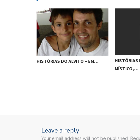
ITO – A…
HISTÓRIAS 
HISTÓRIAS DO ALVITO – EM…
MÍSTICO,…
Leave a reply
Your email address will not be published. Requ