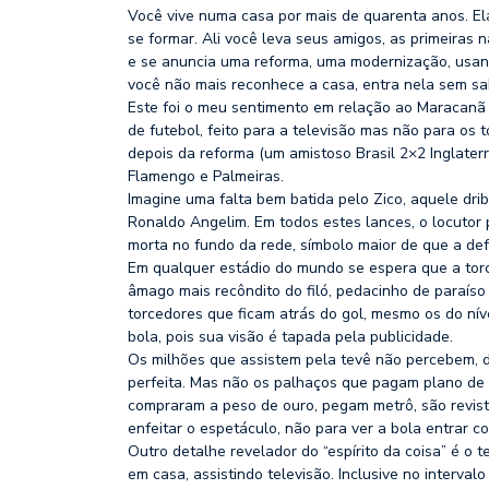
Você vive numa casa por mais de quarenta anos. El
se formar. Ali você leva seus amigos, as primeiras 
e se anuncia uma reforma, uma modernização, usand
você não mais reconhece a casa, entra nela sem sa
Este foi o meu sentimento em relação ao Maracanã
de futebol, feito para a televisão mas não para os 
depois da reforma (um amistoso Brasil 2×2 Inglaterr
Flamengo e Palmeiras.
Imagine uma falta bem batida pelo Zico, aquele dri
Ronaldo Angelim. Em todos estes lances, o locutor 
morta no fundo da rede, símbolo maior de que a def
Em qualquer estádio do mundo se espera que a torci
âmago mais recôndito do filó, pedacinho de paraíso
torcedores que ficam atrás do gol, mesmo os do níve
bola, pois sua visão é tapada pela publicidade.
Os milhões que assistem pela tevê não percebem, d
perfeita. Mas não os palhaços que pagam plano de s
compraram a peso de ouro, pegam metrô, são revist
enfeitar o espetáculo, não para ver a bola entrar 
Outro detalhe revelador do “espírito da coisa” é o 
em casa, assistindo televisão. Inclusive no interva