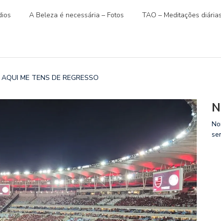
ios
A Beleza é necessária – Fotos
TAO – Meditações diária
Ã, AQUI ME TENS DE REGRESSO
N
No
se