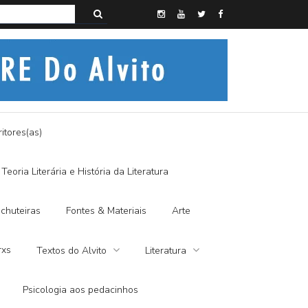
s do Alvito – A FRALDA DE PANO E A DITADURA DIGITAL
itores(as)
Teoria Literária e História da Literatura
chuteiras
Fontes & Materiais
Arte
rxs
Textos do Alvito
Literatura
Psicologia aos pedacinhos