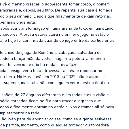
a vê o menino crescer, o adolescente tomar corpo, o homem
namoradas e, depois, seu filho. De repente, sua casa é tomada
o o seu dinheiro. Depois que finalmente te deixam retornar,
ber mais onde está.
 após sua transformação em uma arena de luxo, em um studio
torcedores. A prova estava clara no primeiro jogo no estádio
a) e hoje foi confirmada quando do jogo entre da partida entre
ble cheio de ginga de Romário, a cabeçada salvadora do
poderia lançar mão da velha imagem: a pelota, a redonda,
esa foi vencida e não há nada mais a fazer.
da consiga ver a bola atravessar a linha e repousar no
 na terra. No Maracanã, em 2013 ou 2022, não é assim. os
l superior, mais alto, não conseguem ver o destino final da
ispõem de 27 ângulos diferentes e em todos eles a visão é
ócio-torcedor, ficam na fila para trocar o ingresso que
ados e finalmente entram no estádio. Nós estamos ali só para
completamente na rede.
telão. Não para de anunciar coisas, como se a gente estivesse
lo da partida, momento, como qualquer torcedor ou torcedora