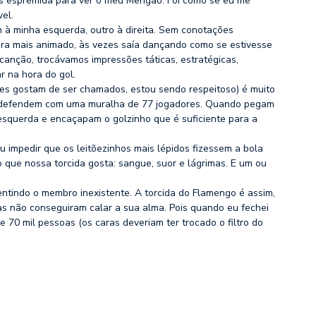
s espremida para ver o meu Mengão. Foi como se eu me
el.
um à minha esquerda, outro à direita. Sem conotações
a era mais animado, às vezes saía dançando como se estivesse
canção, trocávamos impressões táticas, estratégicas,
r na hora do gol.
les gostam de ser chamados, estou sendo respeitoso) é muito
Se defendem com uma muralha de 77 jogadores. Quando pegam
 esquerda e encaçapam o golzinho que é suficiente para a
 impedir que os leitõezinhos mais lépidos fizessem a bola
o que nossa torcida gosta: sangue, suor e lágrimas. E um ou
tindo o membro inexistente. A torcida do Flamengo é assim,
as não conseguiram calar a sua alma. Pois quando eu fechei
e 70 mil pessoas (os caras deveriam ter trocado o filtro do