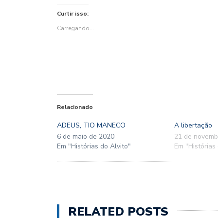
no
no
(abre
no
no
em
Twitter(abre
Facebook(abre
em
WhatsApp(abre
Pinterest(abre
nova
Curtir isso:
em
em
nova
em
em
janela)
nova
nova
janela)
nova
nova
janela)
janela)
janela)
janela)
Carregando...
Relacionado
ADEUS, TIO MANECO
A libertação
6 de maio de 2020
21 de novemb
Em "Histórias do Alvito"
Em "Histórias 
RELATED POSTS