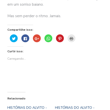
em um sorriso baiano.
Mas sem perder o ritmo. Jamais.
Compartilhe isso:
Clique
Clique
Compartilhe
Clique
Clique
Clique
para
para
no
para
para
para
compartilhar
compartilhar
Google+
compartilhar
compartilhar
imprimir(abre
no
no
(abre
no
no
em
Twitter(abre
Facebook(abre
em
WhatsApp(abre
Pinterest(abre
nova
Curtir isso:
em
em
nova
em
em
janela)
nova
nova
janela)
nova
nova
janela)
janela)
janela)
janela)
Carregando...
Relacionado
HISTÓRIAS DO ALVITO -
HISTÓRIAS DO ALVITO -