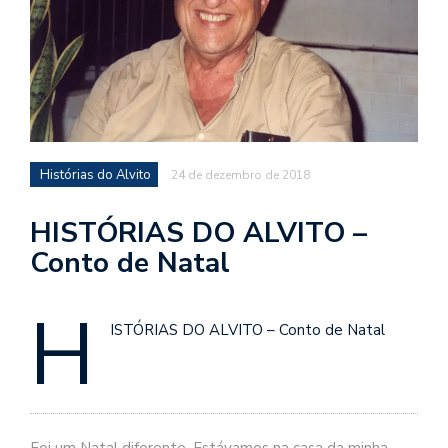
d
a
o
d
c
a
Histórias do Alvito
24 de dezembro de 2018
s
t
HISTÓRIAS DO ALVITO –
N
Conto de Natal
é
o
H
po
q
ISTÓRIAS DO ALVITO – Conto de Natal
en
vo
a
le
G