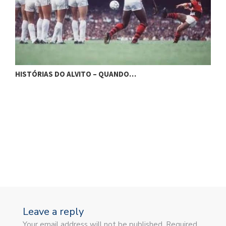
H
HISTÓRIAS DO ALVITO – QUANDO…
Leave a reply
Your email address will not be published. Required