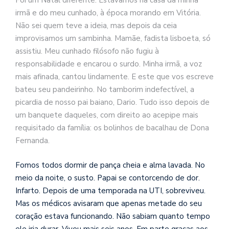
Foi um Natal diferente. Estávamos na casa da minha
se
irmã e do meu cunhado, à época morando em Vitória.
ve
Não sei quem teve a ideia, mas depois da ceia
improvisamos um sambinha. Mamãe, fadista lisboeta, só
assistiu. Meu cunhado filósofo não fugiu à
responsabilidade e encarou o surdo. Minha irmã, a voz
mais afinada, cantou lindamente. E este que vos escreve
bateu seu pandeirinho. No tamborim indefectível, a
picardia de nosso pai baiano,
Dario. Tudo isso depois de
um banquete daqueles, com direito ao acepipe mais
requisitado da família: os bolinhos de bacalhau de Dona
Fernanda.
Fomos todos dormir de pança cheia e alma lavada. No
meio da noite, o susto. Papai se contorcendo de dor.
Infarto. Depois de uma temporada na UTI, sobreviveu.
Mas os médicos avisaram que apenas metade do seu
coração estava funcionando. Não sabiam quanto tempo
ele iria durar. Viveu mais seis anos. Em parte graças aos