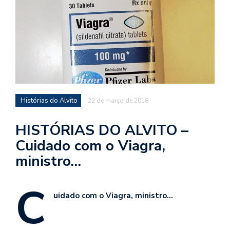
d
a
o
d
c
a
s
Histórias do Alvito
22 de março de 2018
t
N
HISTÓRIAS DO ALVITO –
é
Cuidado com o Viagra,
o
ministro…
po
q
en
C
vo
uidado com o Viagra, ministro…
a
le
G