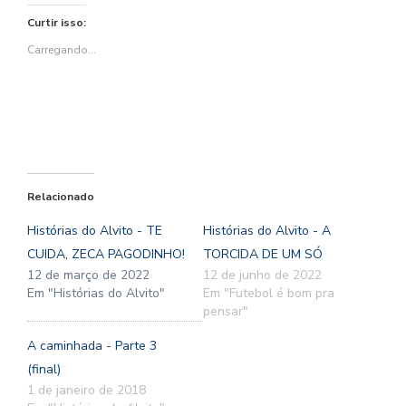
no
no
(abre
no
no
em
Twitter(abre
Facebook(abre
em
WhatsApp(abre
Pinterest(abre
nova
Curtir isso:
em
em
nova
em
em
janela)
nova
nova
janela)
nova
nova
janela)
janela)
janela)
janela)
Carregando...
Relacionado
Histórias do Alvito - TE
Histórias do Alvito - A
CUIDA, ZECA PAGODINHO!
TORCIDA DE UM SÓ
12 de março de 2022
12 de junho de 2022
Em "Histórias do Alvito"
Em "Futebol é bom pra
pensar"
A caminhada - Parte 3
(final)
1 de janeiro de 2018