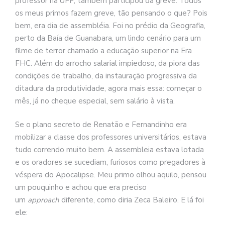
professor na UFF, também participou da greve. Todos
os meus primos fazem greve, tão pensando o que? Pois
bem, era dia de assembléia. Foi no prédio da Geografia,
perto da Baía de Guanabara, um lindo cenário para um
filme de terror chamado a educação superior na Era
FHC. Além do arrocho salarial impiedoso, da piora das
condições de trabalho, da instauração progressiva da
ditadura da produtividade, agora mais essa: começar o
mês, já no cheque especial, sem salário à vista.
Se o plano secreto de Renatão e Fernandinho era
mobilizar a classe dos professores universitários, estava
tudo correndo muito bem. A assembleia estava lotada
e os oradores se sucediam, furiosos como pregadores à
véspera do Apocalipse. Meu primo olhou aquilo, pensou
um pouquinho e achou que era preciso
um
approach
diferente, como diria Zeca Baleiro. E lá foi
ele: