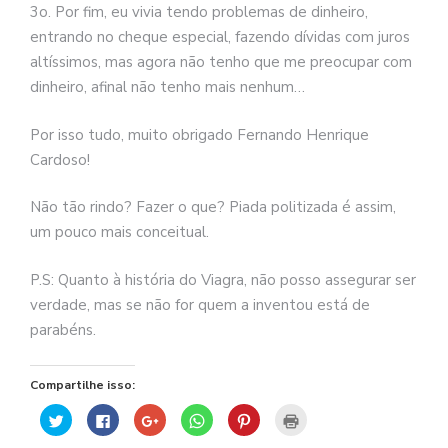
3o. Por fim, eu vivia tendo problemas de dinheiro,
entrando no cheque especial, fazendo dívidas com juros
altíssimos, mas agora não tenho que me preocupar com
dinheiro, afinal não tenho mais nenhum…
Por isso tudo, muito obrigado Fernando Henrique
Cardoso!
Não tão rindo? Fazer o que? Piada politizada é assim,
um pouco mais conceitual.
P.S: Quanto à história do Viagra, não posso assegurar ser
verdade, mas se não for quem a inventou está de
parabéns.
Compartilhe isso:
Clique
Clique
Compartilhe
Clique
Clique
Clique
para
para
no
para
para
para
compartilhar
compartilhar
Google+
compartilhar
compartilhar
imprimir(abre