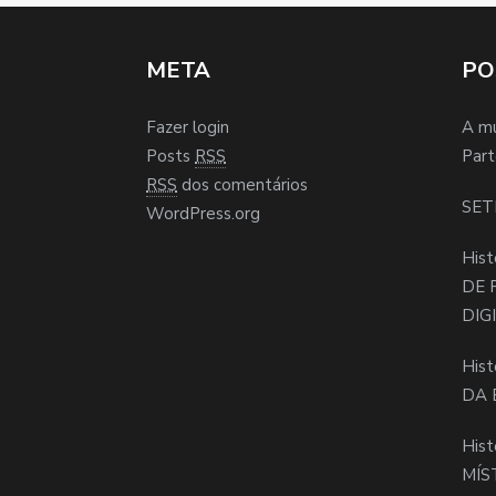
META
PO
Fazer login
A m
Posts
RSS
Part
RSS
dos comentários
SET
WordPress.org
Hist
DE 
DIG
Hist
DA 
Hist
MÍS