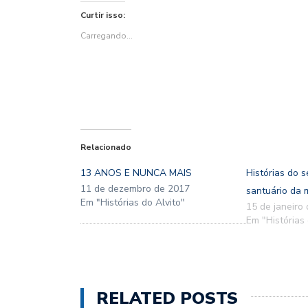
no
no
(abre
no
no
em
Twitter(abre
Facebook(abre
em
WhatsApp(abre
Pinterest(abre
nova
Curtir isso:
em
em
nova
em
em
janela)
nova
nova
janela)
nova
nova
janela)
janela)
janela)
janela)
Carregando...
Relacionado
13 ANOS E NUNCA MAIS
Histórias do s
11 de dezembro de 2017
santuário da 
Em "Histórias do Alvito"
15 de janeiro
Em "Histórias 
RELATED POSTS