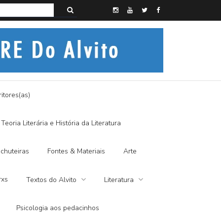
s do Alvito – SEMI-MÍSTICO, SIM SENHOR
itores(as)
Teoria Literária e História da Literatura
chuteiras
Fontes & Materiais
Arte
rxs
Textos do Alvito
Literatura
Psicologia aos pedacinhos