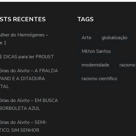
STS RECENTES
TAGS
ulher do Hermógenes –
Arte
globalização
e 1
Milton Santos
E DICAS para ler PROUST
modernidade
racismo
órias do Alvito – A FRALDA
PANO E A DITADURA
racismo científico
ITAL
órias do Alvito – EM BUSCA
BORBOLETA AZUL
órias do Alvito – SEMI-
TICO, SIM SENHOR