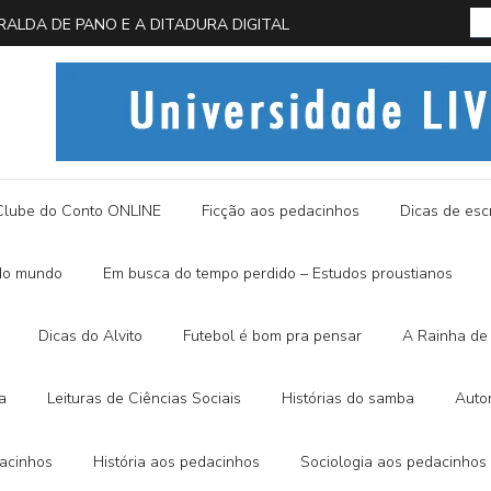
 EM BUSCA DA BORBOLETA AZUL
História
Clube do Conto ONLINE
Ficção aos pedacinhos
Dicas de escr
do mundo
Em busca do tempo perdido – Estudos proustianos
Dicas do Alvito
Futebol é bom pra pensar
A Rainha de 
a
Leituras de Ciências Sociais
Histórias do samba
Auto
dacinhos
História aos pedacinhos
Sociologia aos pedacinhos