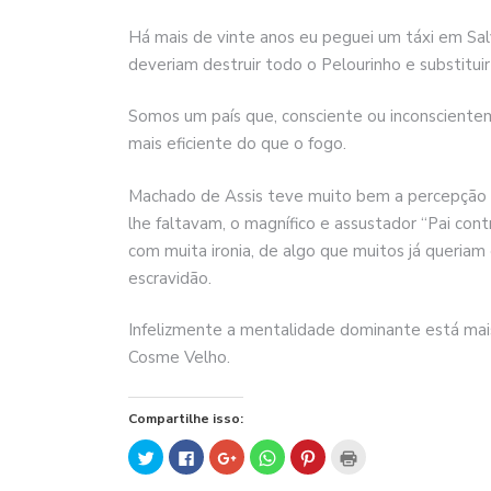
Há mais de vinte anos eu peguei um táxi em Salv
deveriam destruir todo o Pelourinho e substitui
Somos um país que, consciente ou inconsciente
mais eficiente do que o fogo.
Machado de Assis teve muito bem a percepção 
lhe faltavam, o magnífico e assustador “Pai contr
com muita ironia, de algo que muitos já queriam
escravidão.
Infelizmente a mentalidade dominante está mais
Cosme Velho.
Compartilhe isso:
Clique
Clique
Compartilhe
Clique
Clique
Clique
para
para
no
para
para
para
compartilhar
compartilhar
Google+
compartilhar
compartilhar
imprimir(abre