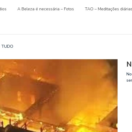
ios
A Beleza é necessária – Fotos
TAO – Meditações diária
AR TUDO
N
No
se