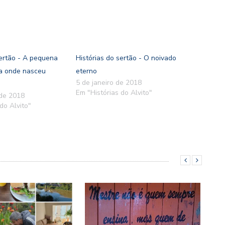
sertão - A pequena
Histórias do sertão - O noivado
ja onde nasceu
eterno
5 de janeiro de 2018
Em "Histórias do Alvito"
 de 2018
do Alvito"