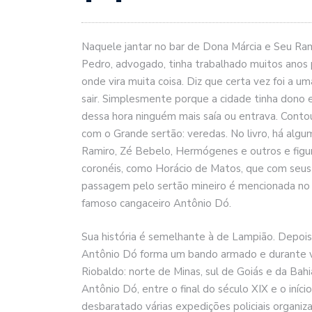
Naquele jantar no bar de Dona Márcia e Seu Ram
Pedro, advogado, tinha trabalhado muitos anos p
onde vira muita coisa. Diz que certa vez foi a u
sair. Simplesmente porque a cidade tinha dono e
dessa hora ninguém mais saía ou entrava. Conto
com o Grande sertão: veredas. No livro, há alg
Ramiro, Zé Bebelo, Hermógenes e outros e figura
coronéis, como Horácio de Matos, que com seus
passagem pelo sertão mineiro é mencionada no 
famoso cangaceiro Antônio Dó.
Sua história é semelhante à de Lampião. Depois de
Antônio Dó forma um bando armado e durante v
Riobaldo: norte de Minas, sul de Goiás e da Ba
Antônio Dó, entre o final do século XIX e o in
desbaratado várias expedições policiais organiz