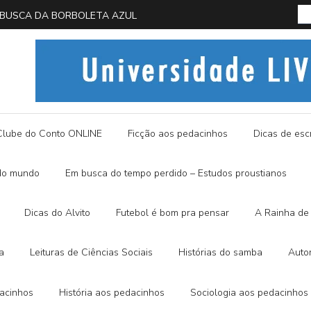
 EM BUSCA DA BORBOLETA AZUL
História
Clube do Conto ONLINE
Ficção aos pedacinhos
Dicas de escr
do mundo
Em busca do tempo perdido – Estudos proustianos
Dicas do Alvito
Futebol é bom pra pensar
A Rainha de 
a
Leituras de Ciências Sociais
Histórias do samba
Auto
dacinhos
História aos pedacinhos
Sociologia aos pedacinhos