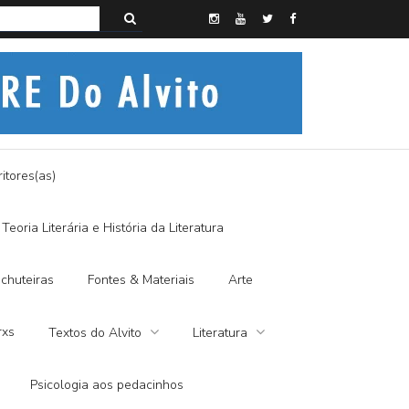
s do Alvito – SEMI-MÍSTICO, SIM SENHOR
itores(as)
Teoria Literária e História da Literatura
chuteiras
Fontes & Materiais
Arte
rxs
Textos do Alvito
Literatura
Psicologia aos pedacinhos