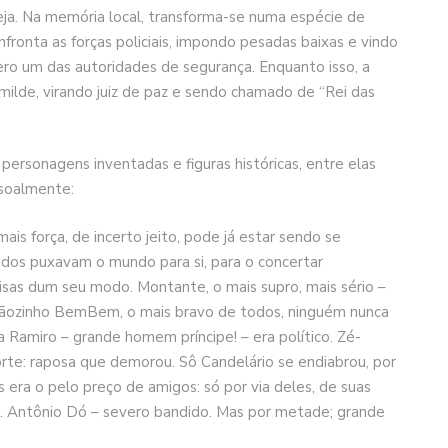
eja. Na memória local, transforma-se numa espécie de
ronta as forças policiais, impondo pesadas baixas e vindo
ero um das autoridades de segurança. Enquanto isso, a
milde, virando juiz de paz e sendo chamado de “Rei das
personagens inventadas e figuras históricas, entre elas
ssoalmente:
s força, de incerto jeito, pode já estar sendo se
odos puxavam o mundo para si, para o concertar
sas dum seu modo. Montante, o mais supro, mais sério –
ãozinho BemBem, o mais bravo de todos, ninguém nunca
a Ramiro – grande homem príncipe! – era político. Zé-
orte: raposa que demorou. Sô Candelário se endiabrou, por
era o pelo preço de amigos: só por via deles, de suas
u. Antônio Dó – severo bandido. Mas por metade; grande