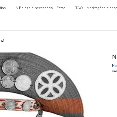
ios
A Beleza é necessária – Fotos
TAO – Meditações diária
 Dó
N
No
se