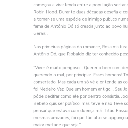
começou a virar lenda entre a população sertan
Robin Hood. Durante duas décadas desafia e conf
a tornar-se uma espécie de inimigo público núm
fama de Antônio Dó só crescia junto ao povo hu
Gerais”.
Nas primeiras páginas do romance, Rosa mistura 
Antônio Dó, que Riobaldo diz ter conhecido pe
“Viver é muito perigoso… Querer o bem com demai
querendo o mal, por principiar. Esses homens! T
consertado. Mas cada um só vê e entende as coi
foi Medeiro Vaz. Que um homem antigo… Seu Jo
pôde decifrar como ele por dentro consistia. Joc
Bebelo quis ser político, mas teve e não teve s
pensar que estava com doença má. Titão Passos 
mesmas amizades, foi que tão alto se ajagunço
maior metade que seja.”