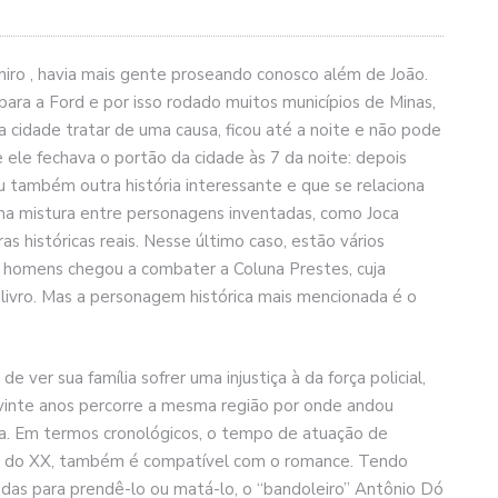
iro , havia mais gente proseando conosco além de João.
ara a Ford e por isso rodado muitos municípios de Minas,
ma cidade tratar de uma causa, ficou até a noite e não pode
 ele fechava o portão da cidade às 7 da noite: depois
u também outra história interessante e que se relaciona
uma mistura entre personagens inventadas, como Joca
s históricas reais. Nesse último caso, estão vários
 homens chegou a combater a Coluna Prestes, cuja
livro. Mas a personagem histórica mais mencionada é o
 ver sua família sofrer uma injustiça à da força policial,
inte anos percorre a mesma região por onde andou
hia. Em termos cronológicos, o tempo de atuação de
ício do XX, também é compatível com o romance. Tendo
adas para prendê-lo ou matá-lo, o “bandoleiro” Antônio Dó