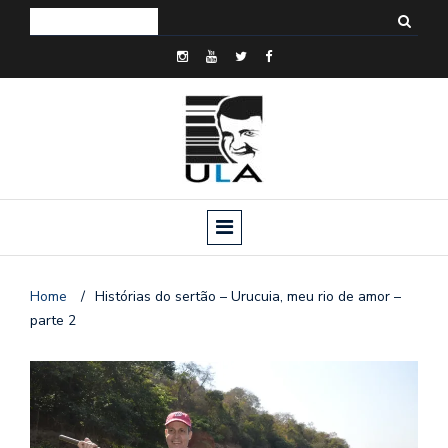
Home
/
Histórias do sertão – Urucuia, meu rio de amor –
parte 2
o
n
a