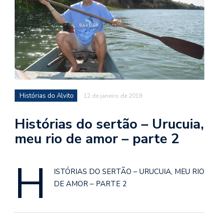
d
a
o
d
c
a
s
Histórias do Alvito
12 de janeiro de 2018
t
N
Histórias do sertão – Urucuia,
é
meu rio de amor – parte 2
o
po
H
q
en
ISTÓRIAS DO SERTÃO – URUCUIA, MEU RIO
vo
DE AMOR – PARTE 2
a
le
G