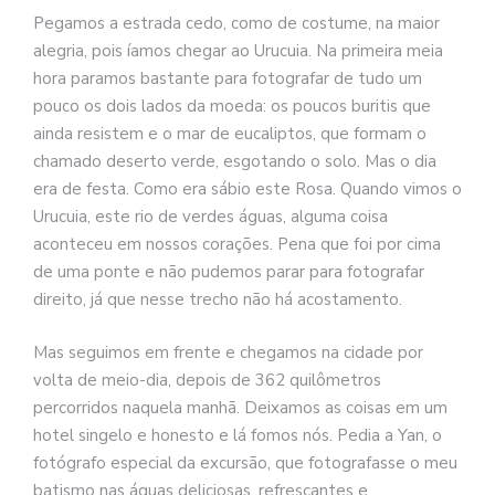
se
Pegamos a estrada cedo, como de costume, na maior
ve
alegria, pois íamos chegar ao Urucuia. Na primeira meia
hora paramos bastante para fotografar de tudo um
pouco os dois lados da moeda: os poucos buritis que
ainda resistem e o mar de eucaliptos, que formam o
chamado deserto verde, esgotando o solo. Mas o dia
era de festa. Como era sábio este Rosa. Quando vimos o
Urucuia, este rio de verdes águas, alguma coisa
aconteceu em nossos corações. Pena que foi por cima
de uma ponte e não pudemos parar para fotografar
direito, já que nesse trecho não há acostamento.
Mas seguimos em frente e chegamos na cidade por
volta de meio-dia, depois de 362 quilômetros
percorridos naquela manhã. Deixamos as coisas em um
hotel singelo e honesto e lá fomos nós. Pedia a Yan, o
fotógrafo especial da excursão, que fotografasse o meu
batismo nas águas deliciosas, refrescantes e