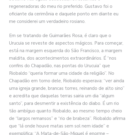
regeneradoras do meu rio preferido. Gustavo foi o
oficiante da cerimônia e daquele ponto em diante eu
me considerei um verdadeiro rosiano.
Em se tratando de Guimarães Rosa, é claro que o
Urucuia se reveste de aspectos mágicos. Para começar,
está na margem esquerda do São Francisco, a margem
maldita, dos acontecimentos extraordinários. É “nos
confins do Chapadão, nas pontas do Urucuia” que
Riobaldo “queria formar uma cidade da religião”. No
Chapadão em torno dele, Riobaldo esperava: “ver ainda
uma igreja grande, brancas torres, reinando de alto sino”
e acredita que daquelas terras sairia um dia “algum
santo”, para desmentir a existência do diabo. É um rio
tão ambíguo quanto Riobaldo, ao mesmo tempo cheio
de “largos remansos” e “rio de brabeza”. Riobaldo afirma
que “lá onde houve matas sem sol nem idade” e
exemplifica: “A Mata-de-São-Miguel é enorme –