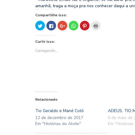
amanhã, traga a moça pra nos conhecer daqui a un
Compartilhe isso:
Clique
Clique
Compartilhe
Clique
Clique
Clique
para
para
no
para
para
para
compartilhar
compartilhar
Google+
compartilhar
compartilhar
imprimir(abre
no
no
(abre
no
no
em
Twitter(abre
Facebook(abre
em
WhatsApp(abre
Pinterest(abre
nova
Curtir isso:
em
em
nova
em
em
janela)
nova
nova
janela)
nova
nova
janela)
janela)
janela)
janela)
Carregando...
Relacionado
Tio Geraldo e Mané Cotó
ADEUS, TIO
12 de dezembro de 2017
6 de maio de
Em "Histórias do Alvito"
Em "Histórias 