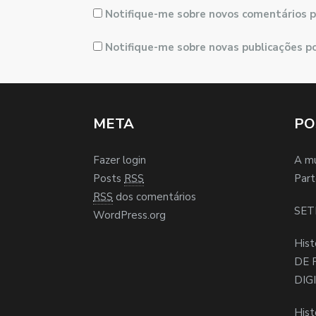
Notifique-me sobre novos comentários p
Notifique-me sobre novas publicações po
META
PO
Fazer login
A m
Posts
RSS
Part
RSS
dos comentários
SET
WordPress.org
Hist
DE 
DIG
Hist