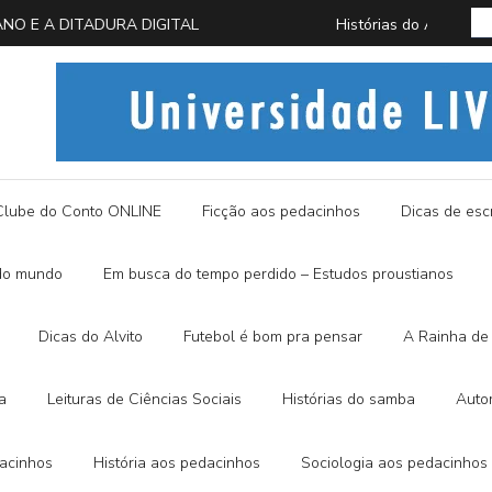
 EM BUSCA DA BORBOLETA AZUL
História
Clube do Conto ONLINE
Ficção aos pedacinhos
Dicas de escr
do mundo
Em busca do tempo perdido – Estudos proustianos
Dicas do Alvito
Futebol é bom pra pensar
A Rainha de 
a
Leituras de Ciências Sociais
Histórias do samba
Auto
dacinhos
História aos pedacinhos
Sociologia aos pedacinhos