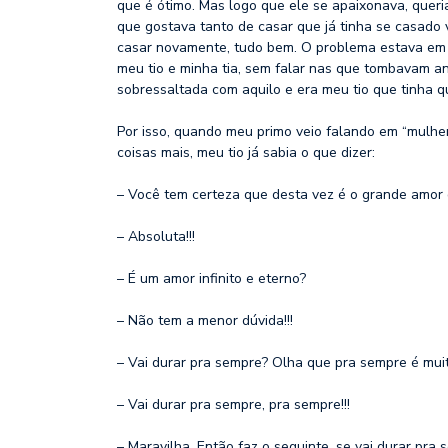
que é ótimo. Mas logo que ele se apaixonava, queri
que gostava tanto de casar que já tinha se casado vá
casar novamente, tudo bem. O problema estava em 
meu tio e minha tia, sem falar nas que tombavam an
sobressaltada com aquilo e era meu tio que tinha q
Por isso, quando meu primo veio falando em “mulher 
coisas mais, meu tio já sabia o que dizer:
– Você tem certeza que desta vez é o grande amor 
– Absoluta!!!
– É um amor infinito e eterno?
– Não tem a menor dúvida!!!
– Vai durar pra sempre? Olha que pra sempre é mu
– Vai durar pra sempre, pra sempre!!!
– Maravilha. Então faz o seguinte, se vai durar pra