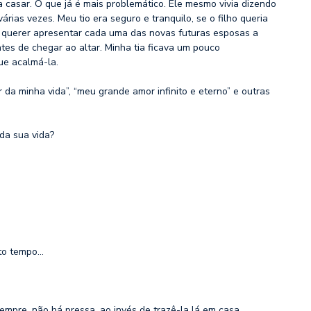
a casar. O que já é mais problemático. Ele mesmo vivia dizendo
rias vezes. Meu tio era seguro e tranquilo, se o filho queria
querer apresentar cada uma das novas futuras esposas a
tes de chegar ao altar. Minha tia ficava um pouco
ue acalmá-la.
da minha vida”, “meu grande amor infinito e eterno” e outras
da sua vida?
ito tempo…
 sempre, não há pressa, ao invés de trazê-la lá em casa