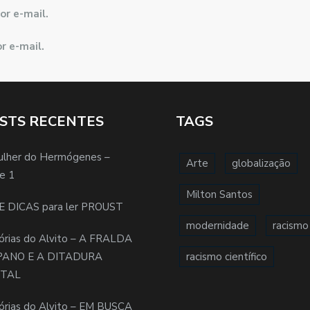
or e-mail.
r e-mail.
STS RECENTES
TAGS
ulher do Hermógenes –
Arte
globalização
e 1
Milton Santos
E DICAS para ler PROUST
modernidade
racismo
órias do Alvito – A FRALDA
PANO E A DITADURA
racismo científico
ITAL
órias do Alvito – EM BUSCA