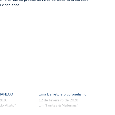
s cinco anos…
 MANECO
Lima Barreto e o coronelismo
 2020
12 de fevereiro de 2020
do Alvito"
Em "Fontes & Materiais"