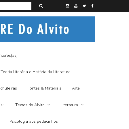
s do Alvito – SEMI-MÍSTICO, SIM SENHOR
itores(as)
Teoria Literária e História da Literatura
chuteiras
Fontes & Materiais
Arte
rxs
Textos do Alvito
Literatura
Psicologia aos pedacinhos