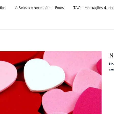
ios
A Beleza é necessária – Fotos
TAO – Meditações diária
N
No
se