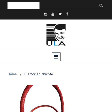
Home
/
O amor ao chicote
o
n
a