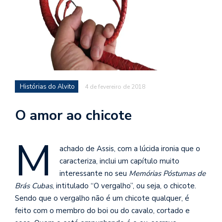
d
a
o
d
c
a
Histórias do Alvito
4 de fevereiro de 2018
s
t
O amor ao chicote
N
é
M
o
achado de Assis, com a lúcida ironia que o
po
caracteriza, inclui um capítulo muito
q
en
interessante no seu
Memórias Póstumas de
vo
Brás Cubas
, intitulado “O vergalho”, ou seja, o chicote.
a
Sendo que o vergalho não é um chicote qualquer, é
le
feito com o membro do boi ou do cavalo, cortado e
G