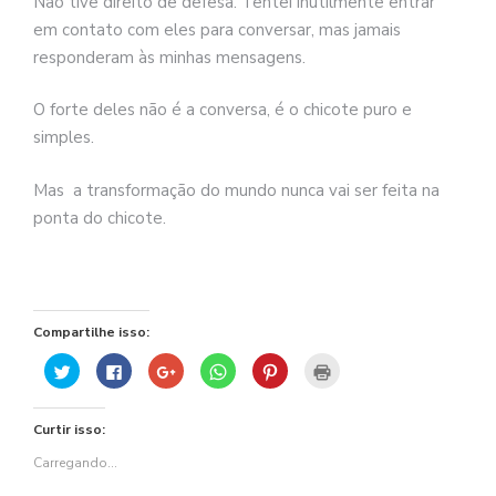
Não tive direito de defesa. Tentei inutilmente entrar
em contato com eles para conversar, mas jamais
responderam às minhas mensagens.
O forte deles não é a conversa, é o chicote puro e
simples.
Mas a transformação do mundo nunca vai ser feita na
ponta do chicote.
Compartilhe isso:
Clique
Clique
Compartilhe
Clique
Clique
Clique
para
para
no
para
para
para
compartilhar
compartilhar
Google+
compartilhar
compartilhar
imprimir(abre
no
no
(abre
no
no
em
Twitter(abre
Facebook(abre
em
WhatsApp(abre
Pinterest(abre
nova
Curtir isso:
em
em
nova
em
em
janela)
nova
nova
janela)
nova
nova
janela)
janela)
janela)
janela)
Carregando...