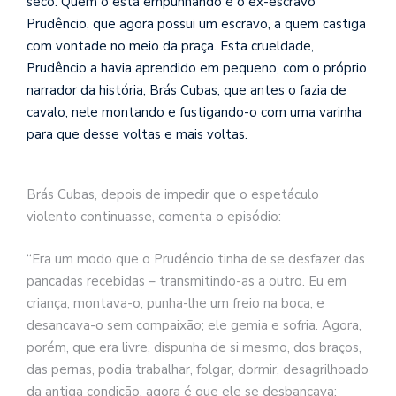
seco. Quem o está empunhando é o ex-escravo
se
Prudêncio, que agora possui um escravo, a quem castiga
ve
com vontade no meio da praça. Esta crueldade,
Prudêncio a havia aprendido em pequeno, com o próprio
narrador da história, Brás Cubas, que antes o fazia de
cavalo, nele montando e fustigando-o com uma varinha
para que desse voltas e mais voltas.
Brás Cubas, depois de impedir que o espetáculo
violento continuasse, comenta o episódio:
“Era um modo que o Prudêncio tinha de se desfazer das
pancadas recebidas – transmitindo-as a outro. Eu em
criança, montava-o, punha-lhe um freio na boca, e
desancava-o sem compaixão; ele gemia e sofria. Agora,
porém, que era livre, dispunha de si mesmo, dos braços,
das pernas, podia trabalhar, folgar, dormir, desagrilhoado
da antiga condição, agora é que ele se desbancava: