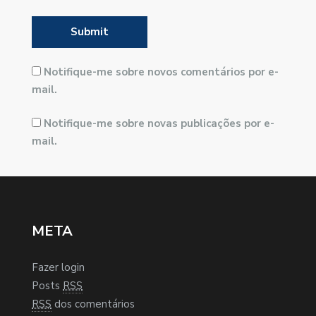
Notifique-me sobre novos comentários por e-
mail.
Notifique-me sobre novas publicações por e-
mail.
META
Fazer login
Posts
RSS
RSS
dos comentários