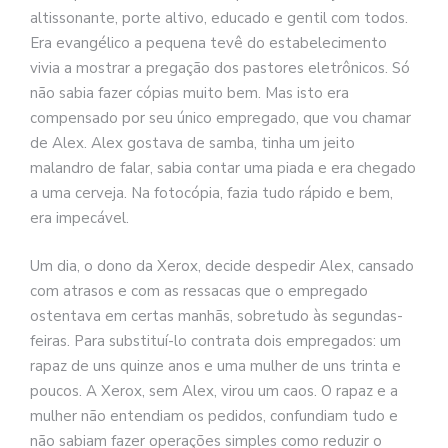
altissonante, porte altivo, educado e gentil com todos.
Era evangélico a pequena tevê do estabelecimento
vivia a mostrar a pregação dos pastores eletrônicos. Só
não sabia fazer cópias muito bem. Mas isto era
compensado por seu único empregado, que vou chamar
de Alex. Alex gostava de samba, tinha um jeito
malandro de falar, sabia contar uma piada e era chegado
a uma cerveja. Na fotocópia, fazia tudo rápido e bem,
era impecável.
Um dia, o dono da Xerox, decide despedir Alex, cansado
com atrasos e com as ressacas que o empregado
ostentava em certas manhãs, sobretudo às segundas-
feiras. Para substituí-lo contrata dois empregados: um
rapaz de uns quinze anos e uma mulher de uns trinta e
poucos. A Xerox, sem Alex, virou um caos. O rapaz e a
mulher não entendiam os pedidos, confundiam tudo e
não sabiam fazer operações simples como reduzir o