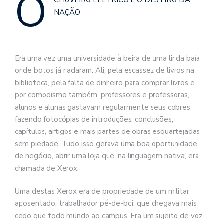
O
CHUVEIRO ELÉTRICO E O DESTINO DA
se
NAÇÃO
ve
Era uma vez uma universidade à beira de uma linda baía
onde botos já nadaram. Ali, pela escassez de livros na
biblioteca, pela falta de dinheiro para comprar livros e
por comodismo também, professores e professoras,
alunos e alunas gastavam regularmente seus cobres
fazendo fotocópias de introduções, conclusões,
capítulos, artigos e mais partes de obras esquartejadas
sem piedade. Tudo isso gerava uma boa oportunidade
de negócio, abrir uma loja que, na linguagem nativa, era
chamada de Xerox.
Uma destas Xerox era de propriedade de um militar
aposentado, trabalhador pé-de-boi, que chegava mais
cedo que todo mundo ao campus. Era um sujeito de voz