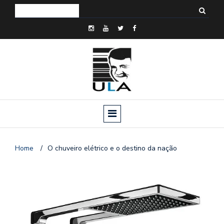
Home
/
O chuveiro elétrico e o destino da nação
o
n
a