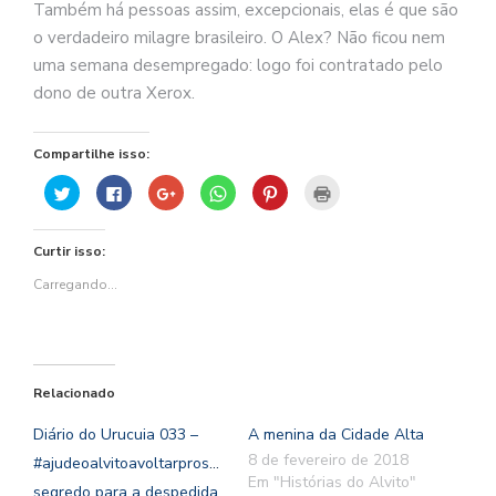
Também há pessoas assim, excepcionais, elas é que são
o verdadeiro milagre brasileiro. O Alex? Não ficou nem
uma semana desempregado: logo foi contratado pelo
dono de outra Xerox.
Compartilhe isso:
Clique
Clique
Compartilhe
Clique
Clique
Clique
para
para
no
para
para
para
compartilhar
compartilhar
Google+
compartilhar
compartilhar
imprimir(abre
no
no
(abre
no
no
em
Twitter(abre
Facebook(abre
em
WhatsApp(abre
Pinterest(abre
nova
Curtir isso:
em
em
nova
em
em
janela)
nova
nova
janela)
nova
nova
janela)
janela)
janela)
janela)
Carregando...
Relacionado
Diário do Urucuia 033 –
A menina da Cidade Alta
8 de fevereiro de 2018
#ajudeoalvitoavoltarprosertão2023,
Em "Histórias do Alvito"
segredo para a despedida