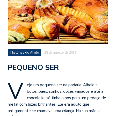
d
a
o
d
c
a
s
Histórias do Alvito
t
28 de agosto de 2018
N
PEQUENO SER
é
o
V
po
ejo um pequeno ser na padaria. Alheio a
q
en
bolos, pães, sonhos, doces variados e até a
vo
chocolate, só tinha olhos para um pedaço de
a
metal com luzes brilhantes. Ele era aquilo que
le
antigamente se chamava uma criança. Na sua mão, a
G