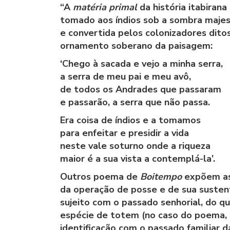
“A
matéria primal
da história itabirana
tomado aos índios sob a sombra majes
e convertida pelos colonizadores dit
ornamento soberano da paisagem:
‘Chego à sacada e vejo a minha serra,
a serra de meu pai e meu avô,
de todos os Andrades que passaram
e passarão, a serra que não passa.
Era coisa de índios e a tomamos
para enfeitar e presidir a vida
neste vale soturno onde a riqueza
maior é a sua vista a contemplá-la’.
Outros poema de
Boitempo
expõem as
da operação de posse e de sua sustent
sujeito com o passado senhorial, do q
espécie de totem (no caso do poema, e
identificação com o passado familiar d