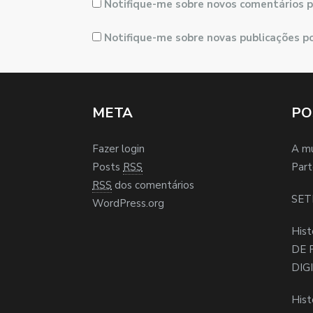
Notifique-me sobre novos comentários p
Notifique-me sobre novas publicações po
META
PO
Fazer login
A m
Posts
RSS
Part
RSS
dos comentários
SET
WordPress.org
Hist
DE 
DIG
Hist