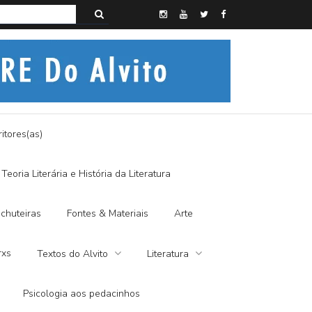
s do Alvito – SEMI-MÍSTICO, SIM SENHOR
itores(as)
Teoria Literária e História da Literatura
chuteiras
Fontes & Materiais
Arte
rxs
Textos do Alvito
Literatura
Psicologia aos pedacinhos