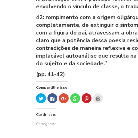
envolvendo o vínculo de classe, o tra
42: rompimento com a origem oligárqui
completamente, de extinguir o sintom
com a figura do pai, atravessam a ob
claro que a potência dessa poesia resi
contradições de maneira reflexiva e c
implacável autoanálise que resulta n
do sujeito e da sociedade.”
(pp. 41-42)
Compartilhe isso:
Clique
Clique
Compartilhe
Clique
Clique
Clique
para
para
no
para
para
para
compartilhar
compartilhar
Google+
compartilhar
compartilhar
imprimir(abre
no
no
(abre
no
no
em
Twitter(abre
Facebook(abre
em
WhatsApp(abre
Pinterest(abre
nova
Curtir isso:
em
em
nova
em
em
janela)
nova
nova
janela)
nova
nova
janela)
janela)
janela)
janela)
Carregando...