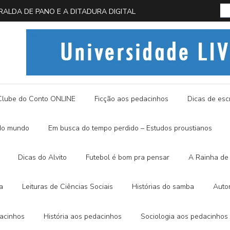
 EM BUSCA DA BORBOLETA AZUL
História
Clube do Conto ONLINE
Ficção aos pedacinhos
Dicas de escr
do mundo
Em busca do tempo perdido – Estudos proustianos
Dicas do Alvito
Futebol é bom pra pensar
A Rainha de 
a
Leituras de Ciências Sociais
Histórias do samba
Auto
dacinhos
História aos pedacinhos
Sociologia aos pedacinhos