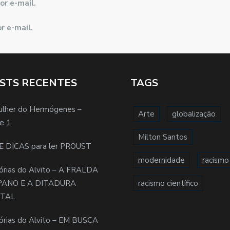
or e-mail.
r e-mail.
STS RECENTES
TAGS
ulher do Hermógenes –
Arte
globalização
e 1
Milton Santos
E DICAS para ler PROUST
modernidade
racismo
órias do Alvito – A FRALDA
PANO E A DITADURA
racismo científico
ITAL
órias do Alvito – EM BUSCA