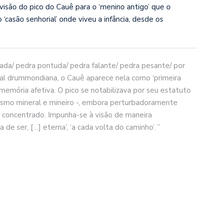
 visão do pico do Cauê para o ‘menino antigo’ que o
‘casão senhorial’ onde viveu a infância, desde os
nada/ pedra pontuda/ pedra falante/ pedra pesante/ por
tal drummondiana, o Cauê aparece nela como ‘primeira
a memória afetiva. O pico se notabilizava por seu estatuto
smo mineral e mineiro -, embora perturbadoramente
 concentrado. Impunha-se à visão de maneira
e ser, […] eterna’, ‘a cada volta do caminho’. ”