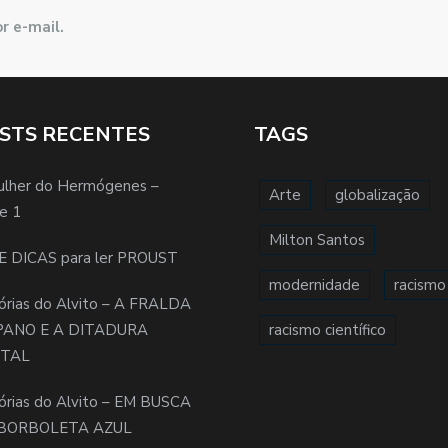
r e-mail.
STS RECENTES
TAGS
ulher do Hermógenes –
Arte
globalização
e 1
Milton Santos
E DICAS para ler PROUST
modernidade
racismo
órias do Alvito – A FRALDA
PANO E A DITADURA
racismo científico
ITAL
órias do Alvito – EM BUSCA
BORBOLETA AZUL