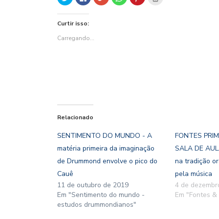
para
para
no
para
para
para
compartilhar
compartilhar
Google+
compartilhar
compartilhar
imprimir(abre
no
no
(abre
no
no
em
Twitter(abre
Facebook(abre
em
WhatsApp(abre
Pinterest(abre
nova
Curtir isso:
em
em
nova
em
em
janela)
nova
nova
janela)
nova
nova
janela)
janela)
janela)
janela)
Carregando...
Relacionado
SENTIMENTO DO MUNDO - A
FONTES PRIM
matéria primeira da imaginação
SALA DE AUL
de Drummond envolve o pico do
na tradição o
Cauê
pela música
11 de outubro de 2019
4 de dezembr
Em "Sentimento do mundo -
Em "Fontes & 
estudos drummondianos"