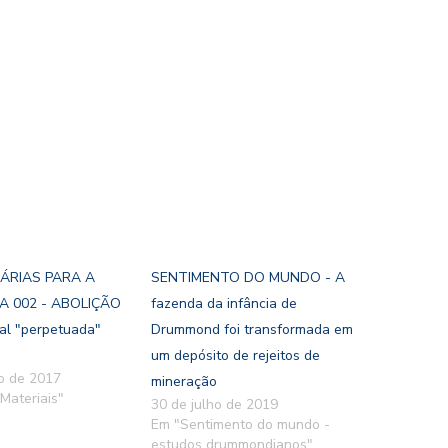
ÁRIAS PARA A
SENTIMENTO DO MUNDO - A
A 002 - ABOLIÇÃO
fazenda da infância de
ral "perpetuada"
Drummond foi transformada em
um depósito de rejeitos de
o de 2017
mineração
Materiais"
30 de julho de 2019
Em "Sentimento do mundo -
estudos drummondianos"