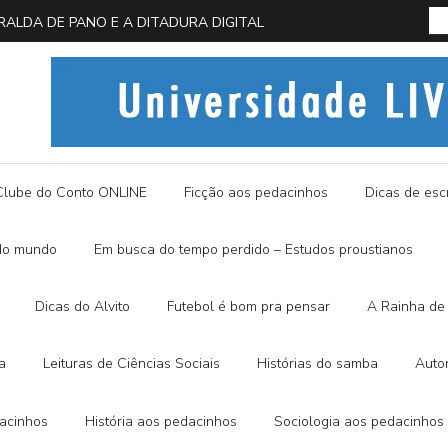
 EM BUSCA DA BORBOLETA AZUL
História
Clube do Conto ONLINE
Ficção aos pedacinhos
Dicas de escr
do mundo
Em busca do tempo perdido – Estudos proustianos
Dicas do Alvito
Futebol é bom pra pensar
A Rainha de 
a
Leituras de Ciências Sociais
Histórias do samba
Auto
dacinhos
História aos pedacinhos
Sociologia aos pedacinhos