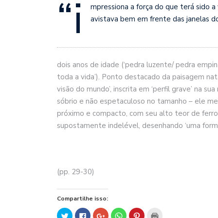
“i
mpressiona a força do que terá sido a
avistava bem em frente das janelas do 
dois anos de idade (‘pedra luzente/ pedra empi
toda a vida’). Ponto destacado da paisagem na
visão do mundo’, inscrita em ‘perfil grave’ na su
sóbrio e não espetaculoso no tamanho – ele me
próximo e compacto, com seu alto teor de ferro
supostamente indelével, desenhando ‘uma forma d
(pp. 29-30)
Compartilhe isso:
Clique
Clique
Compartilhe
Clique
Clique
Clique