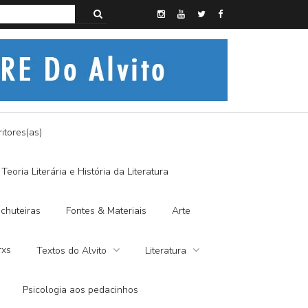
s do Alvito – SEMI-MÍSTICO, SIM SENHOR
itores(as)
Teoria Literária e História da Literatura
chuteiras
Fontes & Materiais
Arte
rxs
Textos do Alvito
Literatura
Psicologia aos pedacinhos