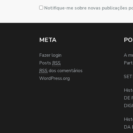
Notifique-me sobre novas publicações po
META
PO
Fazer login
A m
Posts
RSS
Part
RSS
dos comentários
SET
WordPress.org
Hist
DE 
DIG
Hist
DA 