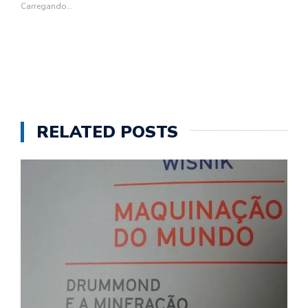
janela)
janela)
janela)
janela)
Carregando...
RELATED POSTS