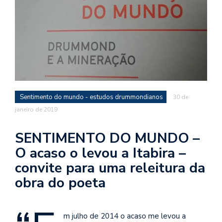
d
a
o
d
c
a
s
Sentimento do mundo - estudos drummondianos
30 de
t
janeiro de 2019
N
é
SENTIMENTO DO MUNDO –
o
O acaso o levou a Itabira –
po
q
convite para uma releitura da
en
obra do poeta
vo
a
le
G
m julho de 2014 o acaso me levou a