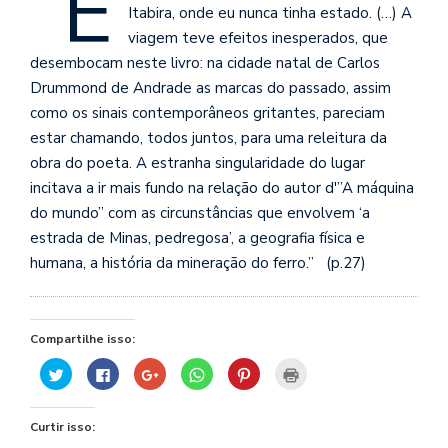
“E
se
Itabira, onde eu nunca tinha estado. (…) A
ve
viagem teve efeitos inesperados, que
desembocam neste livro: na cidade natal de Carlos
Drummond de Andrade as marcas do passado, assim
como os sinais contemporâneos gritantes, pareciam
estar chamando, todos juntos, para uma releitura da
obra do poeta. A estranha singularidade do lugar
incitava a ir mais fundo na relação do autor d'”A máquina
do mundo” com as circunstâncias que envolvem ‘a
estrada de Minas, pedregosa’, a geografia física e
humana, a história da mineração do ferro.” (p.27)
Compartilhe isso:
Clique
Clique
Compartilhe
Clique
Clique
Clique
para
para
no
para
para
para
compartilhar
compartilhar
Google+
compartilhar
compartilhar
imprimir(abre
no
no
(abre
no
no
em
Twitter(abre
Facebook(abre
em
WhatsApp(abre
Pinterest(abre
nova
Curtir isso:
em
em
nova
em
em
janela)
nova
nova
janela)
nova
nova