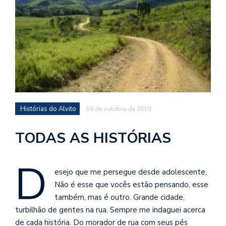
d
a
o
d
c
a
s
t
Histórias do Alvito
18 de outubro de 2019
N
TODAS AS HISTÓRIAS
é
o
po
D
q
esejo que me persegue desde adolescente.
en
Não é esse que vocês estão pensando, esse
vo
também, mas é outro. Grande cidade,
a
le
turbilhão de gentes na rua. Sempre me indaguei acerca
G
de cada história. Do morador de rua com seus pés