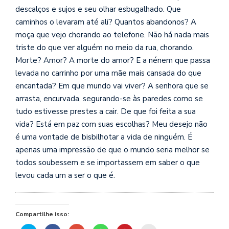
se
descalços e sujos e seu olhar esbugalhado. Que
ve
caminhos o levaram até ali? Quantos abandonos? A
moça que vejo chorando ao telefone. Não há nada mais
triste do que ver alguém no meio da rua, chorando.
Morte? Amor? A morte do amor? E a néne
m que passa
levada no carrinho por uma mãe mais cansada do que
encantada? Em que mundo vai viver? A senhora que se
arrasta, encurvada, segurando-se às paredes como se
tudo estivesse prestes a cair. De que foi feita a sua
vida? Está em paz com suas escolhas? Meu desejo não
é uma vontade de bisbilhotar a vida de ninguém. É
apenas uma impressão de que o mundo seria melhor se
todos soubessem e se importassem em saber o que
levou cada um a ser o que é.
Compartilhe isso: