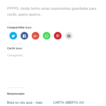
PPPPS: Ainda tenho umas surpresinhas guardadas para
vocês, quero-queros…
Compartilhe isso:
Clique
Clique
Compartilhe
Clique
Clique
Clique
para
para
no
para
para
para
compartilhar
compartilhar
Google+
compartilhar
compartilhar
imprimir(abre
no
no
(abre
no
no
em
Twitter(abre
Facebook(abre
em
WhatsApp(abre
Pinterest(abre
nova
Curtir isso:
em
em
nova
em
em
janela)
nova
nova
janela)
nova
nova
janela)
janela)
janela)
janela)
Carregando...
Relacionado
Bola no céu azul - mais
CARTA ABERTA AO