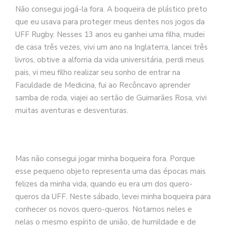
se
Não consegui jogá-la fora. A boqueira de plástico preto
ve
que eu usava para proteger meus dentes nos jogos da
UFF Rugby. Nesses 13 anos eu ganhei uma filha, mudei
de casa três vezes, vivi um ano na Inglaterra, lancei três
livros, obtive a alforria da vida universitária, perdi meus
pais, vi meu filho realizar seu sonho de entrar na
Faculdade de Medicina, fui ao Recôncavo aprender
samba de roda, viajei ao sertão de Guimarães Rosa, vivi
muitas aventuras e desventuras.
Mas não consegui jogar minha boqueira fora. Porque
esse pequeno objeto representa uma das épocas mais
felizes da minha vida, quando eu era um dos quero-
queros da UFF. Neste sábado, levei minha boqueira para
conhecer os novos quero-queros. Notamos neles e
nelas o mesmo espírito de união, de humildade e de