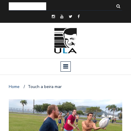
Home
/
Touch a beira mar
o
n
a