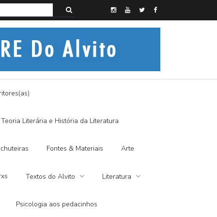
s do Alvito – SEMI-MÍSTICO, SIM SENHOR
itores(as)
Teoria Literária e História da Literatura
chuteiras
Fontes & Materiais
Arte
rxs
Textos do Alvito
Literatura
Psicologia aos pedacinhos