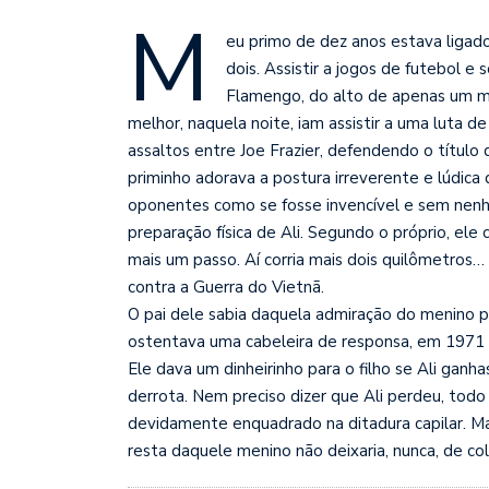
M
eu primo de dez anos estava ligado 
dois. Assistir a jogos de futebol e
Flamengo, do alto de apenas um m
melhor, naquela noite, iam assistir a uma luta 
assaltos entre Joe Frazier, defendendo o títul
priminho adorava a postura irreverente e lúdica
oponentes como se fosse invencível e sem nenh
preparação física de Ali. Segundo o próprio, el
mais um passo. Aí corria mais dois quilômetros…
contra a Guerra do Vietnã.
O pai dele sabia daquela admiração do menino po
ostentava uma cabeleira de responsa, em 1971 i
Ele dava um dinheirinho para o filho se Ali ganh
derrota. Nem preciso dizer que Ali perdeu, todo
devidamente enquadrado na ditadura capilar. M
resta daquele menino não deixaria, nunca, de c