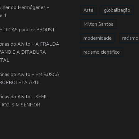
ulher do Hermógenes –
Arte
globalização
e 1
Milton Santos
E DICAS para ler PROUST
modernidade
racismo
órias do Alvito – A FRALDA
PANO E A DITADURA
racismo científico
ITAL
órias do Alvito – EM BUSCA
BORBOLETA AZUL
órias do Alvito – SEMI-
TICO, SIM SENHOR