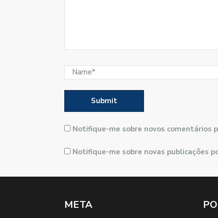
Notifique-me sobre novos comentários p
Notifique-me sobre novas publicações po
META
PO