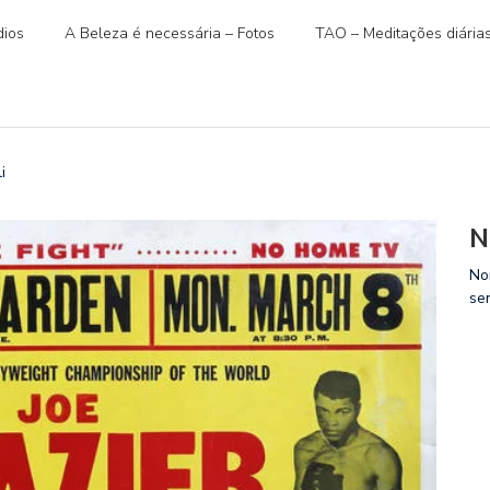
ios
A Beleza é necessária – Fotos
TAO – Meditações diária
i
N
No
se