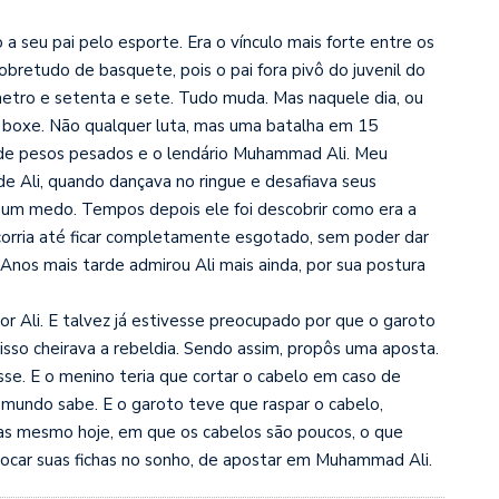
a seu pai pelo esporte. Era o vínculo mais forte entre os
 sobretudo de basquete, pois o pai fora pivô do juvenil do
etro e setenta e sete. Tudo muda. Mas naquele dia, ou
de boxe. Não qualquer luta, mas uma batalha em 15
o de pesos pesados e o lendário Muhammad Ali. Meu
 de Ali, quando dançava no ringue e desafiava seus
um medo. Tempos depois ele foi descobrir como era a
e corria até ficar completamente esgotado, sem poder dar
 Anos mais tarde admirou Ali mais ainda, por sua postura
r Ali. E talvez já estivesse preocupado por que o garoto
sso cheirava a rebeldia. Sendo assim, propôs uma aposta.
asse. E o menino teria que cortar o cabelo em caso de
 mundo sabe. E o garoto teve que raspar o cabelo,
as mesmo hoje, em que os cabelos são poucos, o que
olocar suas fichas no sonho, de apostar em Muhammad Ali.