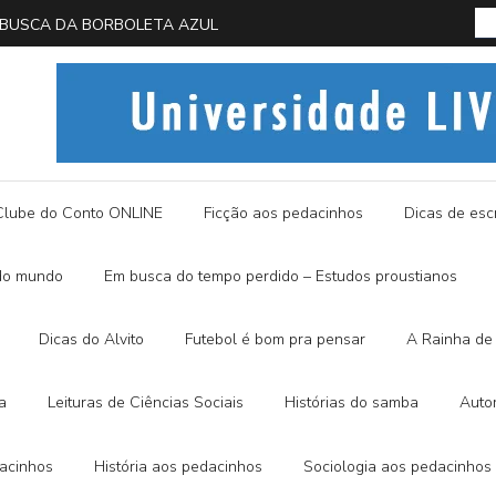
 EM BUSCA DA BORBOLETA AZUL
História
Clube do Conto ONLINE
Ficção aos pedacinhos
Dicas de escr
do mundo
Em busca do tempo perdido – Estudos proustianos
Dicas do Alvito
Futebol é bom pra pensar
A Rainha de 
a
Leituras de Ciências Sociais
Histórias do samba
Auto
dacinhos
História aos pedacinhos
Sociologia aos pedacinhos