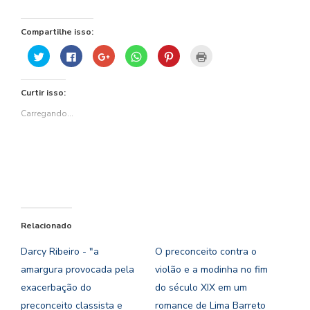
Compartilhe isso:
Clique
Clique
Compartilhe
Clique
Clique
Clique
para
para
no
para
para
para
compartilhar
compartilhar
Google+
compartilhar
compartilhar
imprimir(abre
no
no
(abre
no
no
em
Twitter(abre
Facebook(abre
em
WhatsApp(abre
Pinterest(abre
nova
Curtir isso:
em
em
nova
em
em
janela)
nova
nova
janela)
nova
nova
janela)
janela)
janela)
janela)
Carregando...
Relacionado
Darcy Ribeiro - "a
O preconceito contra o
amargura provocada pela
violão e a modinha no fim
exacerbação do
do século XIX em um
preconceito classista e
romance de Lima Barreto