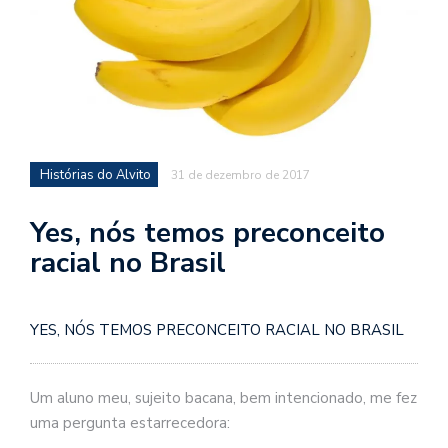
d
a
o
d
c
a
Histórias do Alvito
31 de dezembro de 2017
s
t
Yes, nós temos preconceito
N
racial no Brasil
é
o
po
q
YES, NÓS TEMOS PRECONCEITO RACIAL NO BRASIL
en
vo
a
Um aluno meu, sujeito bacana, bem intencionado, me fez
le
uma pergunta estarrecedora:
G