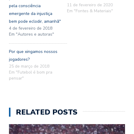
11 de fevereiro de 2020
pela consciência
Em "Fontes & Materiais"
emergente da injustiça
bem pode eclodir, amanhã"
4 de fevereiro de 2018
Em "Autores e autoras"
Por que xingamos nossos
jogadores?
25 de março de 2018
Em "Futebol é bom pra
pensar"
RELATED POSTS