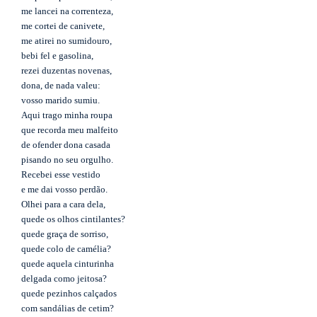
me lancei na correnteza,
me cortei de canivete,
me atirei no sumidouro,
bebi fel e gasolina,
rezei duzentas novenas,
dona, de nada valeu:
vosso marido sumiu.
Aqui trago minha roupa
que recorda meu malfeito
de ofender dona casada
pisando no seu orgulho.
Recebei esse vestido
e me dai vosso perdão.
Olhei para a cara dela,
quede os olhos cintilantes?
quede graça de sorriso,
quede colo de camélia?
quede aquela cinturinha
delgada como jeitosa?
quede pezinhos calçados
com sandálias de cetim?