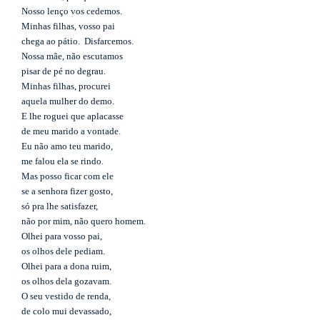
Nosso lenço vos cedemos.
Minhas filhas, vosso pai
chega ao pátio. Disfarcemos.
Nossa mãe, não escutamos
pisar de pé no degrau.
Minhas filhas, procurei
aquela mulher do demo.
E lhe roguei que aplacasse
de meu marido a vontade.
Eu não amo teu marido,
me falou ela se rindo.
Mas posso ficar com ele
se a senhora fizer gosto,
só pra lhe satisfazer,
não por mim, não quero homem.
Olhei para vosso pai,
os olhos dele pediam.
Olhei para a dona ruim,
os olhos dela gozavam.
O seu vestido de renda,
de colo mui devassado,