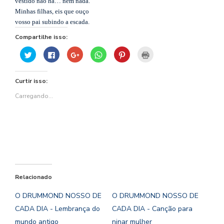
vestido não há… nem nada.
Minhas filhas, eis que ouço
vosso pai subindo a escada.
Compartilhe isso:
Clique
Clique
Compartilhe
Clique
Clique
Clique
para
para
no
para
para
para
compartilhar
compartilhar
Google+
compartilhar
compartilhar
imprimir(abre
no
no
(abre
no
no
em
Twitter(abre
Facebook(abre
em
WhatsApp(abre
Pinterest(abre
nova
Curtir isso:
em
em
nova
em
em
janela)
nova
nova
janela)
nova
nova
janela)
janela)
janela)
janela)
Carregando...
Relacionado
O DRUMMOND NOSSO DE
O DRUMMOND NOSSO DE
CADA DIA - Lembrança do
CADA DIA - Canção para
mundo antigo
ninar mulher