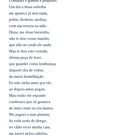
O mundo é grande e pequeno.
Um dia a dona soberba
me aparece já sem nada,
pobre, desfeita, mofina,
com sua trouxa na mão.
Dona, me disse baixinho,
não te dou vosso marido,
que não sei onde ele anda.
Mas te dou este vestido,
última peça de luxo
que guardei como lembrança
daquele dia de cobra,
da maior humilhação.
Eu não tinha amor por ele,
ao depois amor pegou.
Mas então ele enjoado
confessou que só gostava
de mim como eu era dantes.
Me joguei a suas plantas,
fiz toda sorte de dengo,
no chão rocei minha cara,
me puxei pelos cabelos,