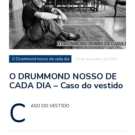
d
a
o
d
c
a
s
O Drummond nosso de cada dia
23 de dezembro de 2019
t
N
O DRUMMOND NOSSO DE
é
CADA DIA – Caso do vestido
o
po
C
q
en
ASO DO VESTIDO
vo
a
le
G