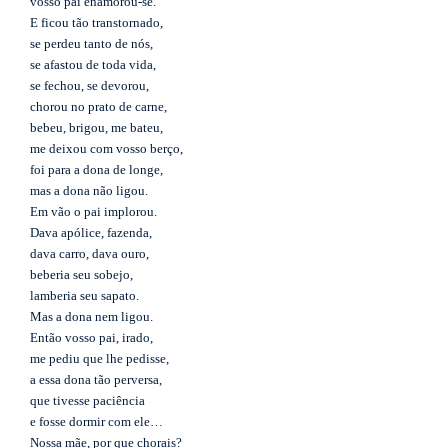
vosso pai enamorou-se.
E ficou tão transtornado,
se perdeu tanto de nós,
se afastou de toda vida,
se fechou, se devorou,
chorou no prato de carne,
bebeu, brigou, me bateu,
me deixou com vosso berço,
foi para a dona de longe,
mas a dona não ligou.
Em vão o pai implorou.
Dava apólice, fazenda,
dava carro, dava ouro,
beberia seu sobejo,
lamberia seu sapato.
Mas a dona nem ligou.
Então vosso pai, irado,
me pediu que lhe pedisse,
a essa dona tão perversa,
que tivesse paciência
e fosse dormir com ele…
Nossa mãe, por que chorais?