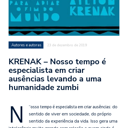
d
a
o
d
c
a
Autores e autoras
23 de dezembro de 2019
s
t
KRENAK – Nosso tempo é
especialista em criar
N
é
ausências levando a uma
o
humanidade zumbi
po
q
en
N
vo
“
osso tempo é especialista em criar ausências
: do
a
sentido de viver em sociedade, do próprio
le
sentido da experiência da vida. Isso gera uma
G