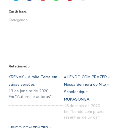
compartilhar
compartilhar
Google+
compartilhar
compartilhar
imprimir(abre
no
no
(abre
no
no
em
Twitter(abre
Facebook(abre
em
WhatsApp(abre
Pinterest(abre
nova
Curtir isso:
em
em
nova
em
em
janela)
nova
nova
janela)
nova
nova
janela)
janela)
janela)
janela)
Carregando...
Relacionado
KRENAK - A mãe Terra em
# LENDO COM PRAZER -
várias versões
Nossa Senhora do Nilo -
13 de janeiro de 2020
Scholastique
Em "Autores e autoras"
MUKASONGA
18 de maio de 2020
Em "Lendo com prazer -
resenhas de livros"
LENDO COM PRAZER #