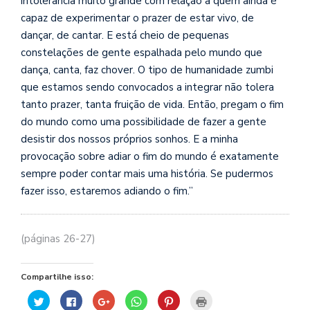
intolerância muito grande com relação a quem ainda é
se
capaz de experimentar o prazer de estar vivo, de
ve
dançar, de cantar. E está cheio de pequenas
constelações de gente espalhada pelo mundo que
dança, canta, faz chover. O tipo de humanidade zumbi
que estamos sendo convocados a integrar não tolera
tanto prazer, tanta fruição de vida. Então, pregam o fim
do mundo como uma possibilidade de fazer a gente
desistir dos nossos próprios sonhos. E a minha
provocação sobre adiar o fim do mundo é exatamente
sempre poder contar mais uma história. Se pudermos
fazer isso, estaremos adiando o fim.”
(páginas 26-27)
Compartilhe isso:
Clique
Clique
Compartilhe
Clique
Clique
Clique
para
para
no
para
para
para