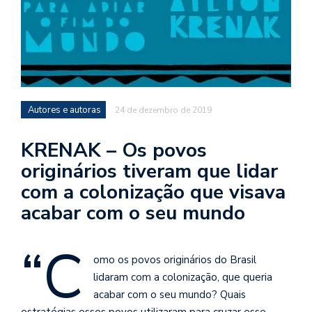
d
a
o
d
c
a
Autores e autoras
24 de dezembro de 2019
s
t
KRENAK – Os povos
originários tiveram que lidar
N
é
com a colonização que visava
o
acabar com o seu mundo
po
q
en
“C
vo
omo os povos originários do Brasil
a
lidaram com a colonização, que queria
le
acabar com o seu mundo? Quais
G