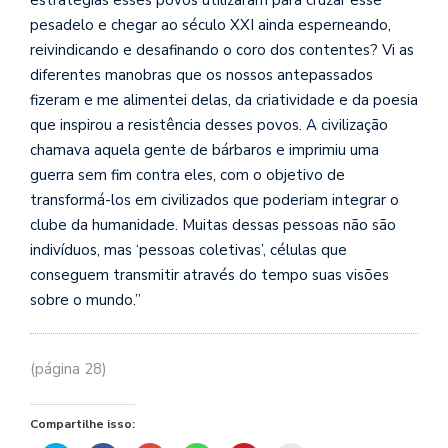
estratégias esses povos utilizaram para cruzar esse
se
pesadelo e chegar ao século XXI ainda esperneando,
ve
reivindicando e desafinando o coro dos contentes? Vi as
diferentes manobras que os nossos antepassados
fizeram e me alimentei delas, da criatividade e da poesia
que inspirou a resistência desses povos. A civilização
chamava aquela gente de bárbaros e imprimiu uma
guerra sem fim contra eles, com o objetivo de
transformá-los em civilizados que poderiam integrar o
clube da humanidade. Muitas dessas pessoas não são
indivíduos, mas ‘pessoas coletivas’, células que
conseguem transmitir através do tempo suas visões
sobre o mundo.”
(página 28)
Compartilhe isso: