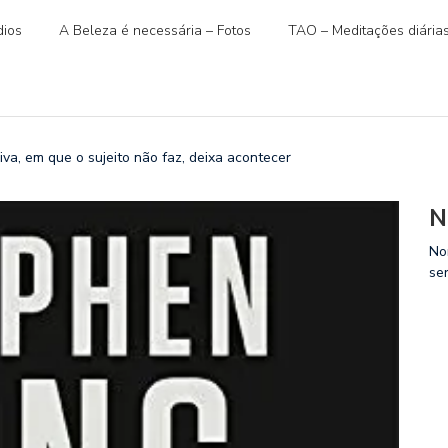
ios
A Beleza é necessária – Fotos
TAO – Meditações diária
va, em que o sujeito não faz, deixa acontecer
N
No
se