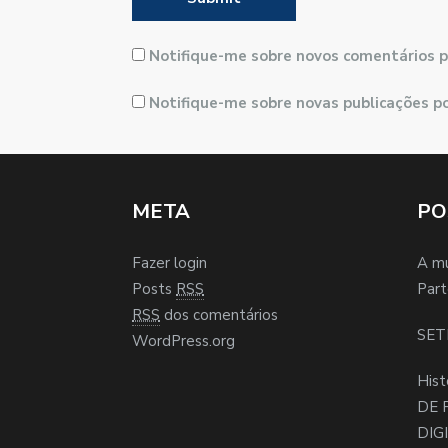
Notifique-me sobre novos comentários p
Notifique-me sobre novas publicações po
META
PO
Fazer login
A m
Posts
RSS
Part
RSS
dos comentários
SET
WordPress.org
Hist
DE 
DIG