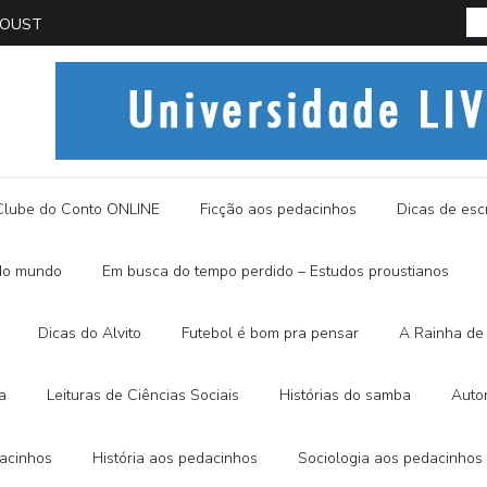
PROUST
História
Clube do Conto ONLINE
Ficção aos pedacinhos
Dicas de escr
do mundo
Em busca do tempo perdido – Estudos proustianos
Dicas do Alvito
Futebol é bom pra pensar
A Rainha de 
a
Leituras de Ciências Sociais
Histórias do samba
Auto
dacinhos
História aos pedacinhos
Sociologia aos pedacinhos