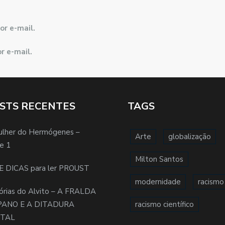
or e-mail.
r e-mail.
STS RECENTES
TAGS
ulher do Hermógenes –
Arte
globalização
e 1
Milton Santos
E DICAS para ler PROUST
modernidade
racismo
órias do Alvito – A FRALDA
PANO E A DITADURA
racismo científico
ITAL