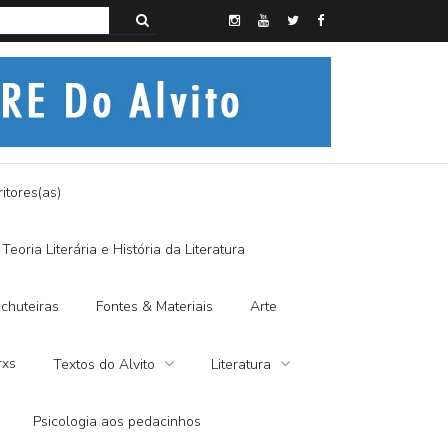
s do Alvito – A FRALDA DE PANO E A DITADURA DIGITAL
itores(as)
Teoria Literária e História da Literatura
chuteiras
Fontes & Materiais
Arte
rxs
Textos do Alvito
Literatura
Psicologia aos pedacinhos