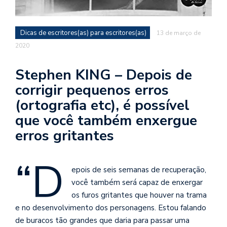
se
ve
Dicas de escritores(as) para escritores(as)
13 de março de
2020
Stephen KING – Depois de
corrigir pequenos erros
(ortografia etc), é possível
que você também enxergue
erros gritantes
“D
epois de seis semanas de recuperação,
você também será capaz de enxergar
os furos gritantes que houver na trama
e no desenvolvimento dos personagens. Estou falando
de buracos tão grandes que daria para passar uma